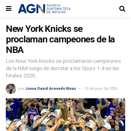
New York Knicks se
proclaman campeones de la
NBA
Los New York Knicks se proclamaron campeones
de la NBA luego de derrotar a los Spurs 1-4 en las
Finales 2026.
por
Josue David Acevedo Rivas
13 de junio de 2026