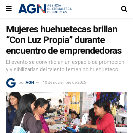
Mujeres huehuetecas brillan
“Con Luz Propia” durante
encuentro de emprendedoras
El evento se convirtió en un espacio de promoción
y visibilizarían del talento femenino huehueteco.
por
AGN
10 de noviembre de 2025