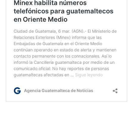
bl/rm/dm
Etiquetas:
centros de impresión de pasaportes
IGM