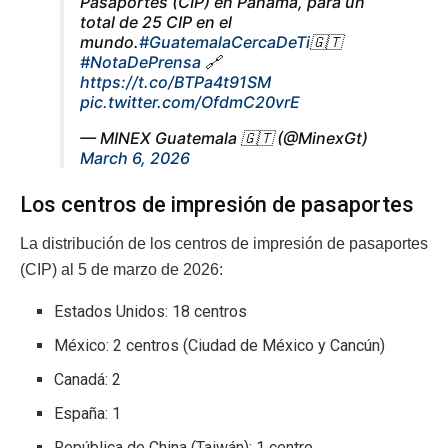
Pasaportes (CIP) en Panamá, para un
total de 25 CIP en el
mundo.
#GuatemalaCercaDeTi
🇬🇹
#NotaDePrensa
🔗
https://t.co/BTPa4t91SM
pic.twitter.com/OfdmC20vrE
— MINEX Guatemala 🇬🇹 (@MinexGt)
March 6, 2026
Los centros de impresión de pasaportes
La distribución de los centros de impresión de pasaportes
(CIP) al 5 de marzo de 2026:
Estados Unidos: 18 centros
México: 2 centros (Ciudad de México y Cancún)
Canadá: 2
España: 1
República de China (Taiwán): 1 centro