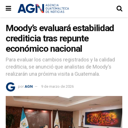
Moody’s evaluará estabilidad
crediticia tras repunte
económico nacional
Para evaluar los cambios registrados y la calidad
crediticia, se anunció que analistas de Moody’s
realizarán una próxima visita a Guatemala.
por
AGN
9 de marzo de 2026