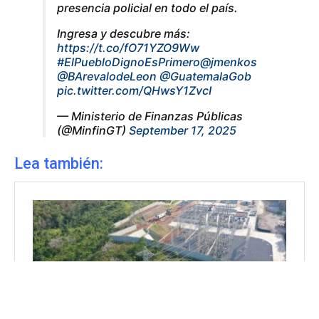
presencia policial en todo el país.
Ingresa y descubre más:
https://t.co/fO71YZO9Ww
#ElPuebloDignoEsPrimero
@jmenkos
@BArevalodeLeon
@GuatemalaGob
pic.twitter.com/QHwsY1ZvcI
— Ministerio de Finanzas Públicas
(@MinfinGT)
September 17, 2025
Lea también: