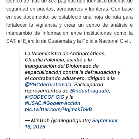
técnico de más de 300 páginas que identificó brechas de
seguridad en puertos, aeropuertos y fronteras. Con base
en ese documento, se estableció una hoja de ruta para
fortalecer la vigilancia y crear un centro de análisis e
intercambio de información entre instituciones como la
SAT, el Ejército de Guatemala y la Policía Nacional Civil.
La Viceministra de Antinarcóticos,
Claudia Palencia, asistió a la
inauguración del Diplomado de
especialización contra la defraudación y
el contrabando aduanero, dirigido a la
@PNCdeGuatemala
. Participaron
representantes de
@industriaguate
,
@CODECOF_CIG
y la
#USAC
.
#GobernAcción
pic.twitter.com/HqjmckTokB
— MinGob (@mingobguate)
September
16, 2025