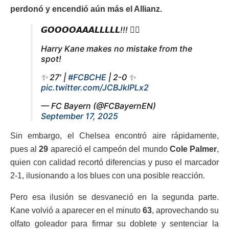
perdonó y encendió aún más el Allianz.
𝙂𝙊𝙊𝙊𝙊𝘼𝘼𝘼𝙇𝙇𝙇𝙇𝙇!!! ❤️‍🔥
Harry Kane makes no mistake from the
spot!
✨ 27′ |
#FCBCHE
| 2-0 ✨
pic.twitter.com/JCBJklPLx2
— FC Bayern (@FCBayernEN)
September 17, 2025
Sin embargo, el Chelsea encontró aire rápidamente,
pues al
29
apareció el campeón del mundo
Cole Palmer
,
quien con calidad recortó diferencias y puso el marcador
2-1, ilusionando a los blues con una posible reacción.
Pero esa ilusión se desvaneció en la segunda parte.
Kane volvió a aparecer en el minuto
63
, aprovechando su
olfato goleador para firmar su doblete y sentenciar la