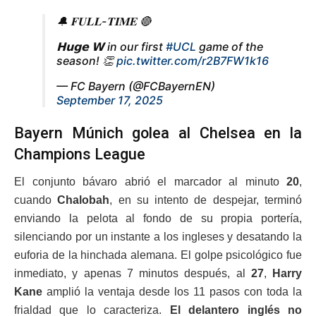
🔔 𝐅𝐔𝐋𝐋-𝐓𝐈𝐌𝐄 🔴
𝗛𝘂𝗴𝗲 𝗪 in our first
#UCL
game of the
season! 👏
pic.twitter.com/r2B7FW1k16
— FC Bayern (@FCBayernEN)
September 17, 2025
Bayern Múnich golea al Chelsea en la
Champions League
El conjunto bávaro abrió el marcador al minuto
20
,
cuando
Chalobah
, en su intento de despejar, terminó
enviando la pelota al fondo de su propia portería,
silenciando por un instante a los ingleses y desatando la
euforia de la hinchada alemana. El golpe psicológico fue
inmediato, y apenas 7 minutos después, al
27
,
Harry
Kane
amplió la ventaja desde los 11 pasos con toda la
frialdad que lo caracteriza.
El delantero inglés no