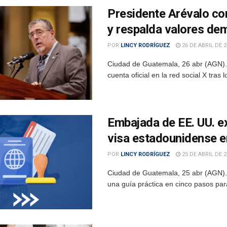
Presidente Arévalo c
y respalda valores de
POR
LINCY RODRÍGUEZ
26 DE ABRIL DE 2
Ciudad de Guatemala, 26 abr (AGN). 
cuenta oficial en la red social X tras 
Embajada de EE. UU. ex
visa estadounidense 
POR
LINCY RODRÍGUEZ
25 DE ABRIL DE 2
Ciudad de Guatemala, 25 abr (AGN)
una guía práctica en cinco pasos par