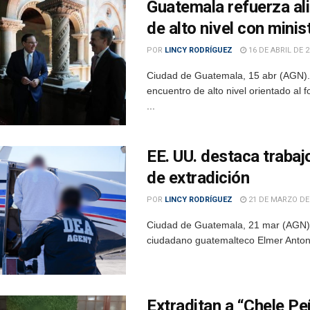
Guatemala refuerza al
de alto nivel con minis
POR
LINCY RODRÍGUEZ
16 DE ABRIL DE 2
Ciudad de Guatemala, 15 abr (AGN).-
encuentro de alto nivel orientado al f
...
EE. UU. destaca traba
de extradición
POR
LINCY RODRÍGUEZ
21 DE MARZO DE
Ciudad de Guatemala, 21 mar (AGN).-
ciudadano guatemalteco Elmer Antonio
Extraditan a “Chele Pe