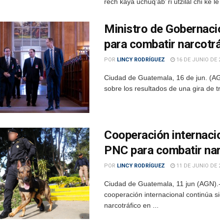
rech kaya uchuq’ab’ ri utzilal chi ke le 
Ministro de Gobernaci
para combatir narcotrá
POR
LINCY RODRÍGUEZ
16 DE JUNIO DE 
Ciudad de Guatemala, 16 de jun. (AGN
sobre los resultados de una gira de 
Cooperación internaci
PNC para combatir narc
POR
LINCY RODRÍGUEZ
11 DE JUNIO DE 
Ciudad de Guatemala, 11 jun (AGN).-
cooperación internacional continúa s
narcotráfico en ...