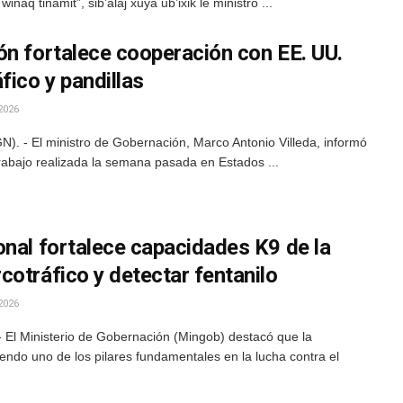
winaq tinamit”, sib’alaj xuya ub’ixik le ministro ...
ón fortalece cooperación con EE. UU.
fico y pandillas
2026
). - El ministro de Gobernación, Marco Antonio Villeda, informó
trabajo realizada la semana pasada en Estados ...
onal fortalece capacidades K9 de la
otráfico y detectar fentanilo
2026
 El Ministerio de Gobernación (Mingob) destacó que la
iendo uno de los pilares fundamentales en la lucha contra el