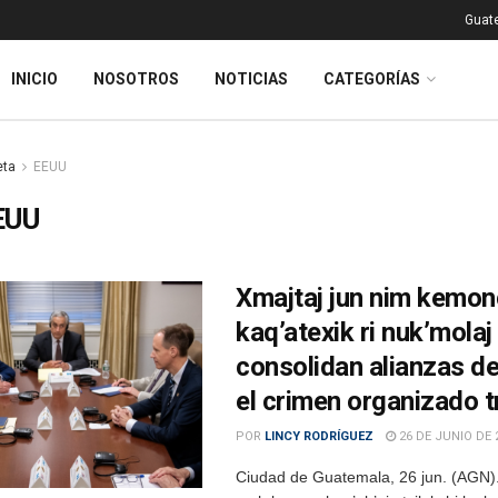
Guat
INICIO
NOSOTROS
NOTICIAS
CATEGORÍAS
eta
EEUU
EUU
Xmajtaj jun nim kemon
kaq’atexik ri nuk’molaj
consolidan alianzas d
el crimen organizado 
POR
LINCY RODRÍGUEZ
26 DE JUNIO DE 
Ciudad de Guatemala, 26 jun. (AGN).- 