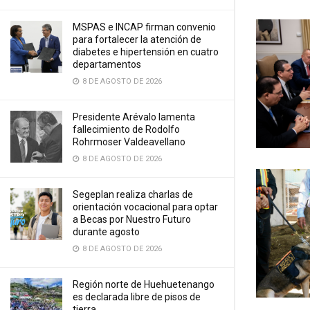
MSPAS e INCAP firman convenio
para fortalecer la atención de
diabetes e hipertensión en cuatro
departamentos
8 DE AGOSTO DE 2026
Presidente Arévalo lamenta
fallecimiento de Rodolfo
Rohrmoser Valdeavellano
8 DE AGOSTO DE 2026
Segeplan realiza charlas de
orientación vocacional para optar
a Becas por Nuestro Futuro
durante agosto
8 DE AGOSTO DE 2026
Región norte de Huehuetenango
es declarada libre de pisos de
tierra