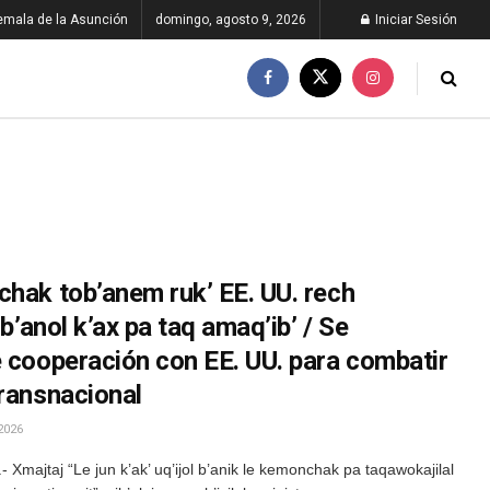
emala de la Asunción
domingo, agosto 9, 2026
Iniciar Sesión
chak tob’anem ruk’ EE. UU. rech
 b’anol k’ax pa taq amaq’ib’ / Se
e cooperación con EE. UU. para combatir
transnacional
2026
Xmajtaj “Le jun k’ak’ uq’ijol b’anik le kemonchak pa taqawokajilal