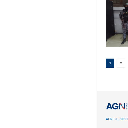
1
2
AGN.GT - 202