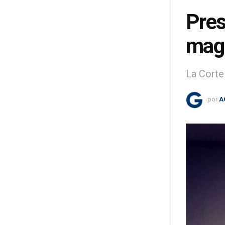
Pres
magi
La Corte
por
A