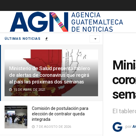
ÚLTIMAS NOTICIAS
Mini
Ministerio de Salud presenta tablero
de alertas de coronavirus que regirá
coro
al país las próximas dos semanas
sem
15 DE ABRIL DE 2021
Comisión de postulación para
El table
elección de contralor queda
integrada
por
A
7 DE AGOSTO DE 2026