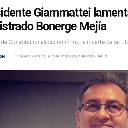
idente Giammattei lamenta
strado Bonerge Mejía
 de Constitucionalidad confirmó la muerte de su tit
GN
15 de abril de 2021
en
NACIONALES
,
PORTADA
,
Salud