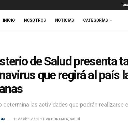
Gua
INICIO
NOSOTROS
NOTICIAS
CATEGORÍAS
sterio de Salud presenta ta
navirus que regirá al país 
anas
ro determina las actividades que podrán realizarse 
GN
15 de abril de 2021
en
PORTADA
,
Salud