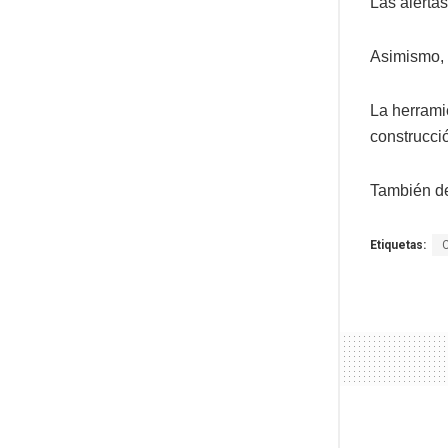
Las alerta
Asimismo, e
La herramie
construcci
También de 
Etiquetas: