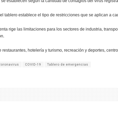
s se establecen según la cantidad de contagios del virus regist
l tablero establece el tipo de restricciones que se aplican a ca
nta rige las limitaciones para los sectores de industria, transpo
ón.
restaurantes, hotelería y turismo, recreación y deportes, centros
Coronavirus
COVID-19
Tablero de emergencias