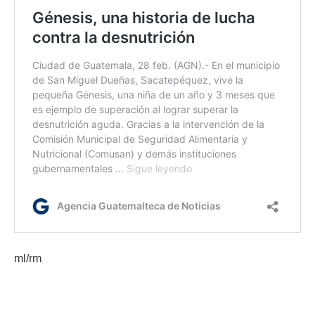
ml/rm
Etiquetas:
acciones de salud
Bono Nutrición
Desnutrición aguda
Mides