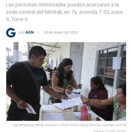
Las personas interesadas pueden acercarse a la
sede central del Mintrab, en 7a. avenida 7-33, zona
9, Torre II.
por
AGN
18 de enero de 2024
Las empresas Blast, Impulso y Club Kicke Oxing Fitness, cuentan con 32
plazas .// Foto: SCSP.