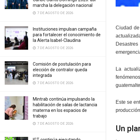
marcha la delegación nacional
7 DE AGOSTO DE 2026
Ciudad de 
Instituciones impulsan campaña
para fortalecer el conocimiento de
actualizad
la Alerta Isabel-Claudina
Desastres
7 DE AGOSTO DE 2026
emergencia
Comisión de postulación para
La actuali
elección de contralor queda
integrada
fenómenos
7 DE AGOSTO DE 2026
guatemalte
Mintrab continúa impulsando la
Este se ent
habilitación de salas de lactancia
producción 
materna en los espacios de
trabajo
7 DE AGOSTO DE 2026
Un pla
IGT continúa ejecutando