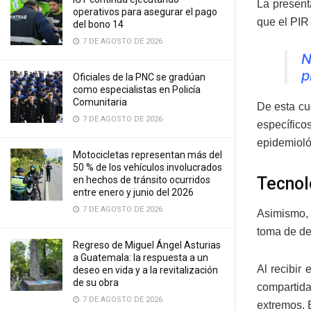
La present
operativos para asegurar el pago
que el PIR 
del bono 14
7 DE AGOSTO DE 2026
N
p
Oficiales de la PNC se gradúan
como especialistas en Policía
Comunitaria
De esta cu
7 DE AGOSTO DE 2026
específic
epidemioló
Motocicletas representan más del
50 % de los vehículos involucrados
Tecnol
en hechos de tránsito ocurridos
entre enero y junio del 2026
7 DE AGOSTO DE 2026
Asimismo, 
toma de de
Regreso de Miguel Ángel Asturias
a Guatemala: la respuesta a un
Al recibir
deseo en vida y a la revitalización
de su obra
compartida
7 DE AGOSTO DE 2026
extremos. 