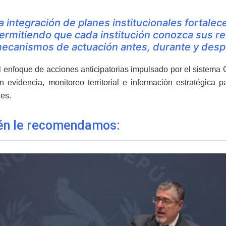
a integración de planes institucionales fortale
ermitiendo que cada institución conozca sus r
ecanismos de actuación antes, durante y des
 enfoque de acciones anticipatorias impulsado por el sistema
 evidencia, monitoreo territorial e información estratégica 
es.
én le recomendamos: