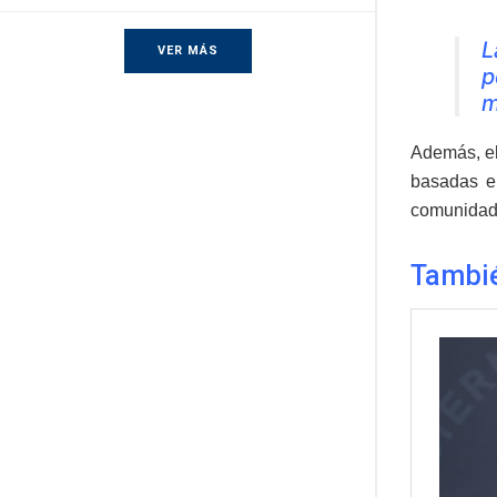
L
VER MÁS
p
m
Además, el
basadas en
comunidad
Tambi