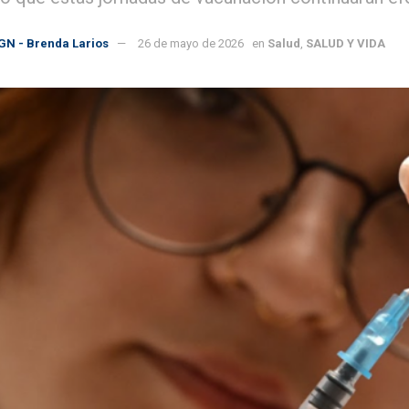
GN - Brenda Larios
26 de mayo de 2026
en
Salud
,
SALUD Y VIDA