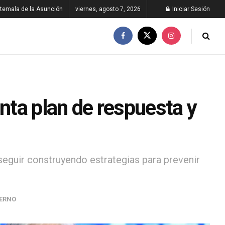
temala de la Asunción
viernes, agosto 7, 2026
Iniciar Sesión
enta plan de respuesta y
seguir construyendo estrategias para prevenir
ERNO