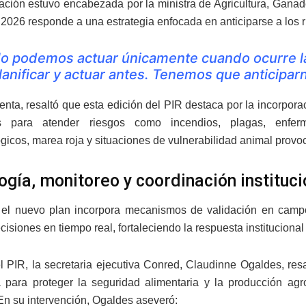
ación estuvo encabezada por la ministra de Agricultura, Ganad
2026 responde a una estrategia enfocada en anticiparse a los rie
o podemos actuar únicamente cuando ocurre l
lanificar y actuar antes. Tenemos que anticipar
enta, resaltó que esta edición del PIR destaca por la incorpor
os para atender riesgos como incendios, plagas, enferm
gicos, marea roja y situaciones de vulnerabilidad animal prov
ogía, monitoreo y coordinación instituci
el nuevo plan incorpora mecanismos de validación en campo 
cisiones en tiempo real, fortaleciendo la respuesta institucion
 el PIR, la secretaria ejecutiva Conred, Claudinne Ogaldes, res
 para proteger la seguridad alimentaria y la producción agro
En su intervención, Ogaldes aseveró: