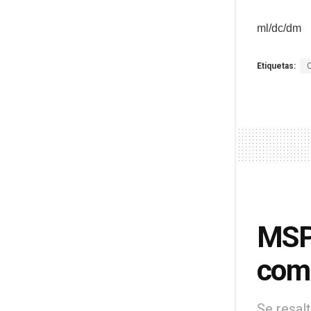
ml/dc/dm
Etiquetas:
MSPA
comb
Se resal