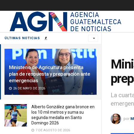
ÚLTIMAS NOTICIAS
Mini
Ministerio de Agricultura presenta
plan de respuesta y preparación ante
prep
emergencias
26 DE MAYO DE 2026
La cuart
emergen
Alberto González gana bronce en
los 10 mil metros y suma su
segunda medalla en Santo
por
M
Domingo 2026
7 DE AGOSTO DE 2026