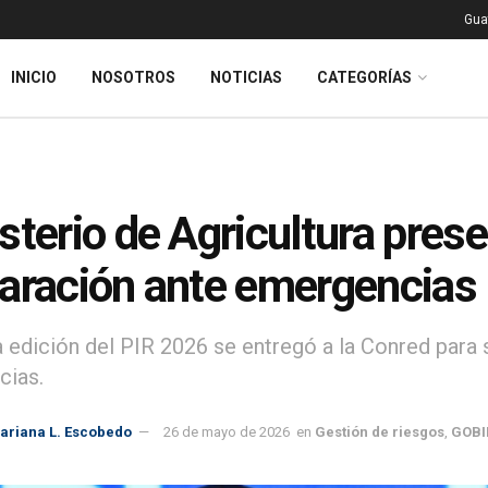
Gua
INICIO
NOSOTROS
NOTICIAS
CATEGORÍAS
sterio de Agricultura pres
aración ante emergencias
a edición del PIR 2026 se entregó a la Conred para 
cias.
ariana L. Escobedo
26 de mayo de 2026
en
Gestión de riesgos
,
GOBI