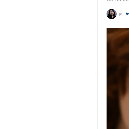
por
A