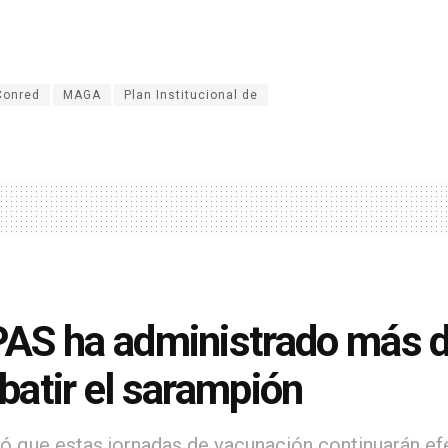
Conred
MAGA
Plan Institucional de
S ha administrado más de
atir el sarampión
tó que estas jornadas de vacunación continuarán ef