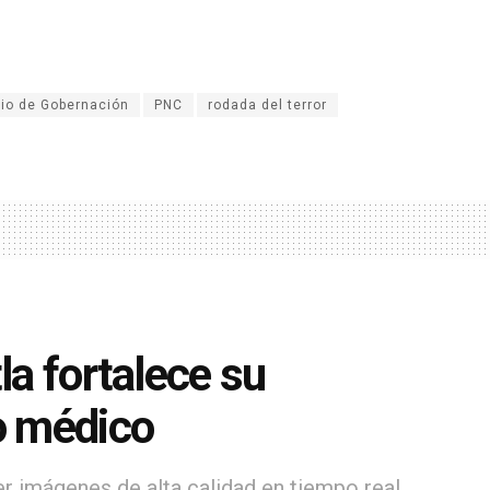
rio de Gobernación
PNC
rodada del terror
la fortalece su
o médico
r imágenes de alta calidad en tiempo real.