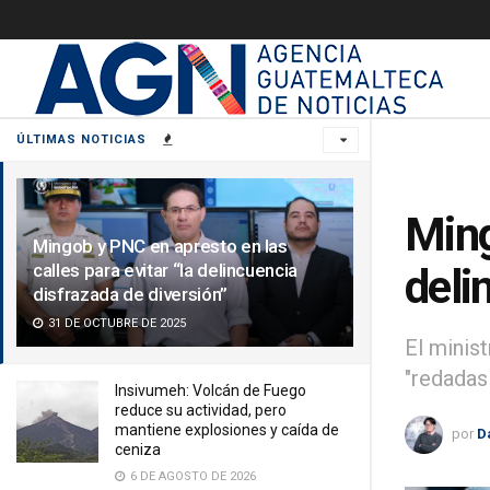
ÚLTIMAS NOTICIAS
Ming
Mingob y PNC en apresto en las
calles para evitar “la delincuencia
deli
disfrazada de diversión”
31 DE OCTUBRE DE 2025
El minis
"redadas 
Insivumeh: Volcán de Fuego
reduce su actividad, pero
mantiene explosiones y caída de
por
D
ceniza
6 DE AGOSTO DE 2026