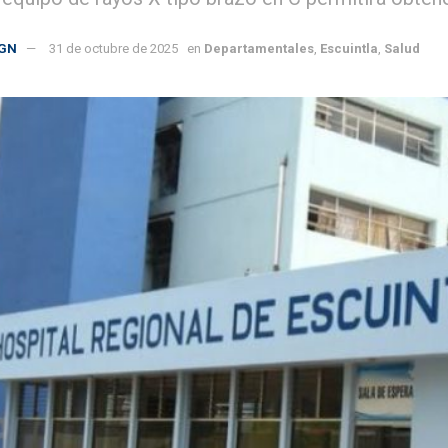
GN
31 de octubre de 2025
en
Departamentales
,
Escuintla
,
Salud