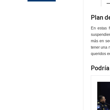
—
Plan d
En estas 
suspendier
más en sec
tener una 
queridos en
Podría