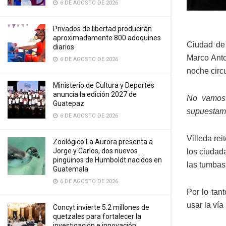
6 DE AGOSTO DE 2026
Privados de libertad producirán
aproximadamente 800 adoquines
Ciudad de 
diarios
Marco Anto
6 DE AGOSTO DE 2026
noche circ
Ministerio de Cultura y Deportes
anuncia la edición 2027 de
No vamos 
Guatepaz
supuestame
6 DE AGOSTO DE 2026
Villeda re
Zoológico La Aurora presenta a
Jorge y Carlos, dos nuevos
los ciudad
pingüinos de Humboldt nacidos en
las tumbas
Guatemala
6 DE AGOSTO DE 2026
Por lo tan
usar la vía
Concyt invierte 5.2 millones de
quetzales para fortalecer la
investigación e innovación