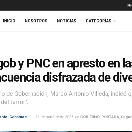
Gu
INICIO
NOSOTROS
NOTICIAS
CATEGORÍAS
ob y PNC en apresto en las 
ncuencia disfrazada de div
tro de Gobernación, Marco Antonio Villeda, indicó q
del terror".
aniel Coromac
31 de octubre de 2025
en
GOBIERNO
,
PORTADA
,
Segur