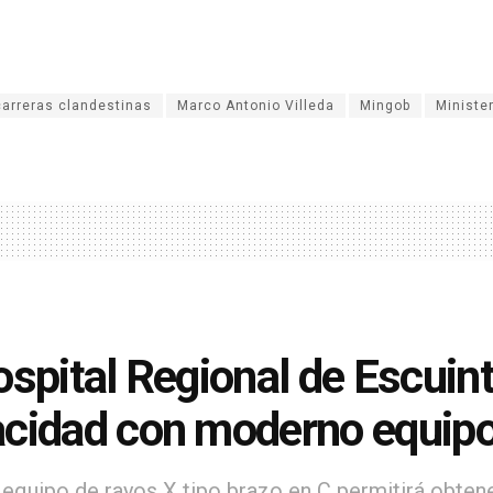
carreras clandestinas
Marco Antonio Villeda
Mingob
Ministe
ospital Regional de Escuint
cidad con moderno equip
 equipo de rayos X tipo brazo en C permitirá obtene