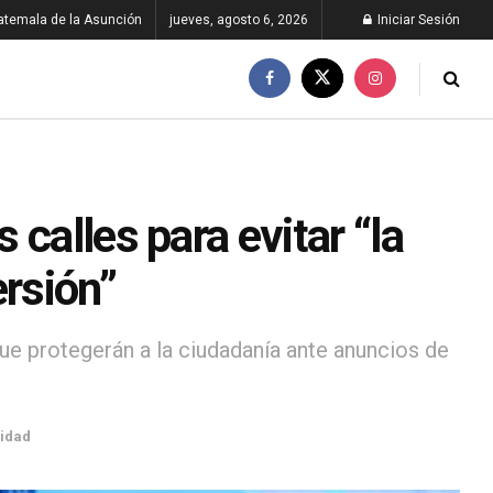
atemala de la Asunción
jueves, agosto 6, 2026
Iniciar Sesión
calles para evitar “la
ersión”
ue protegerán a la ciudadanía ante anuncios de
idad