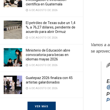
científica en Guatemala
6 DE AGOSTO DE 2026
El petróleo de Texas sube un 1,4
%, a 76,27 dólares, pendiente de
acuerdo para abrir Ormuz
6 DE AGOSTO DE 2026
Vamos a ac
Ministerio de Educación abre
se aprovec
convocatoria para becas en
idiomas mayas 2026
¡
6 DE AGOSTO DE 2026
Guatepaz 2026 finaliza con 45
E
artistas galardonados
@
6 DE AGOSTO DE 2026
p
p
VER MÁS