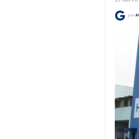
por
A