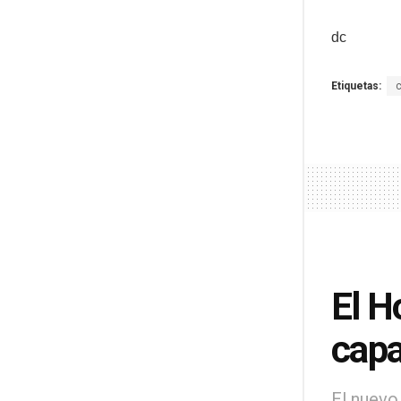
dc
Etiquetas:
El H
capa
El nuevo