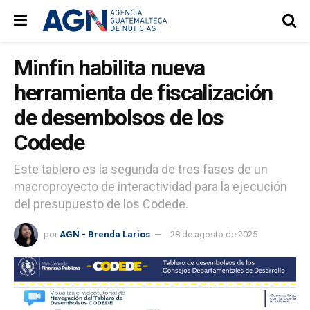
Minfin habilita nueva
herramienta de fiscalización
de desembolsos de los
Codede
Este tablero es la segunda de tres fases de un
macroproyecto de interactividad para la ejecución
del presupuesto de los Codede.
por
AGN - Brenda Larios
28 de agosto de 2025