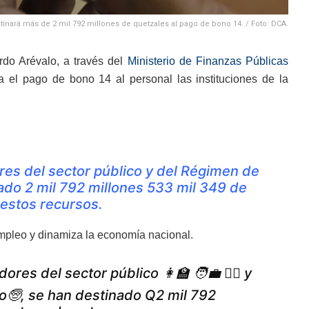
tinará más de 2 mil 792 millones de quetzales al pago de bono 14. / Foto: DCA.
rdo Arévalo, a través del
Ministerio de Finanzas Públicas
a el pago de bono 14 al personal las instituciones de la
ores del sector público y del Régimen de
nado 2 mil 792 millones 533 mil 349 de
 estos recursos.
empleo y dinamiza la economía nacional.
res del sector público 👩‍🏫 🧑‍💼 👨‍⚕️ y
o🧓, se han destinado Q2 mil 792