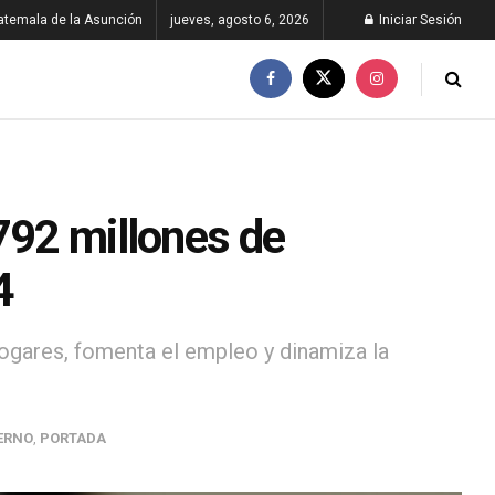
atemala de la Asunción
jueves, agosto 6, 2026
Iniciar Sesión
792 millones de
4
ogares, fomenta el empleo y dinamiza la
ERNO
,
PORTADA