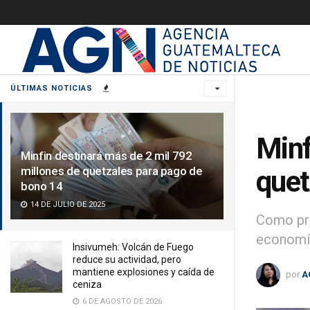
ÚLTIMAS NOTICIAS
Minf
Minfin destinará más de 2 mil 792
millones de quetzales para pago de
quet
bono 14
14 DE JULIO DE 2025
Como pre
economía
Insivumeh: Volcán de Fuego
reduce su actividad, pero
mantiene explosiones y caída de
por
A
ceniza
6 DE AGOSTO DE 2026