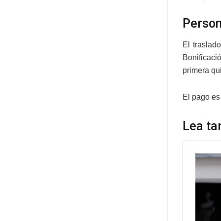
Person
El traslad
Bonificaci
primera qui
El pago es
Lea ta