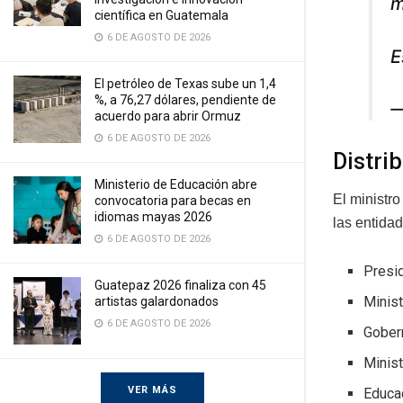
m
científica en Guatemala
6 DE AGOSTO DE 2026
E
El petróleo de Texas sube un 1,4
%, a 76,27 dólares, pendiente de
—
acuerdo para abrir Ormuz
6 DE AGOSTO DE 2026
Distri
Ministerio de Educación abre
El ministr
convocatoria para becas en
idiomas mayas 2026
las entidad
6 DE AGOSTO DE 2026
Presid
Guatepaz 2026 finaliza con 45
Minist
artistas galardonados
6 DE AGOSTO DE 2026
Gober
Minist
VER MÁS
Educac