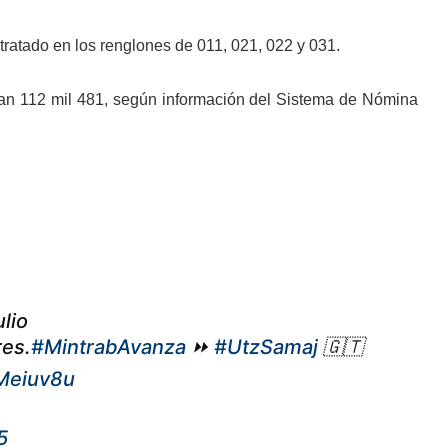
ntratado en los renglones de 011, 021, 022 y 031.
man 112 mil 481, según información del Sistema de Nómina
ulio
res.
#MintrabAvanza
⏩
#UtzSamaj
🇬🇹
8Meiuv8u
5