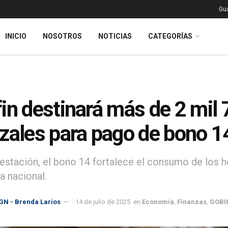
Gu
INICIO
NOSOTROS
NOTICIAS
CATEGORÍAS
in destinará más de 2 mil 
zales para pago de bono 1
stación, el bono 14 fortalece el consumo de los h
 nacional.
GN - Brenda Larios
14 de julio de 2025
en
Economía
,
Finanzas
,
GOBI