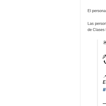
El personal
Las person
de Clases 

¡


E
#
—