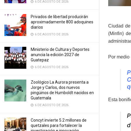
6 DE AGOSTO DE 2026
Privados de libertad producirán
aproximadamente 800 adoquines
Ciudad de 
diarios
(Minfin) d
6 DE AGOSTO DE 2026
administrac
Ministerio de Cultura y Deportes
anuncia la edición 2027 de
Por medio d
Guatepaz
6 DE AGOSTO DE 2026
P
C
Zoológico La Aurora presenta a
q
Jorge y Carlos, dos nuevos
pingüinos de Humboldt nacidos en
Guatemala
Esta bonif
6 DE AGOSTO DE 2026
P
Concyt invierte 5.2 millones de
d
quetzales para fortalecer la
investigación e innovación