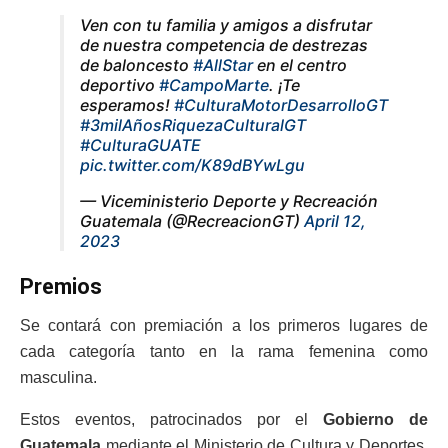
Ven con tu familia y amigos a disfrutar
de nuestra competencia de destrezas
de baloncesto
#AllStar
en el centro
deportivo
#CampoMarte
. ¡Te
esperamos!
#CulturaMotorDesarrolloGT
#3milAñosRiquezaCulturalGT
#CulturaGUATE
pic.twitter.com/K89dBYwLgu
— Viceministerio Deporte y Recreación
Guatemala (@RecreacionGT)
April 12,
2023
Premios
Se contará con premiación a los primeros lugares de
cada categoría tanto en la rama femenina como
masculina.
Estos eventos, patrocinados por el
Gobierno de
Guatemala
mediante el Ministerio de Cultura y Deportes,