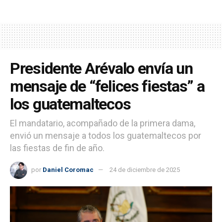
Presidente Arévalo envía un
mensaje de “felices fiestas” a
los guatemaltecos
El mandatario, acompañado de la primera dama,
envió un mensaje a todos los guatemaltecos por
las fiestas de fin de año.
por
Daniel Coromac
24 de diciembre de 2025