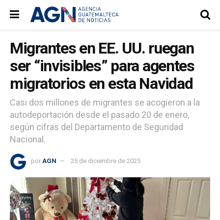
Migrantes en EE. UU. ruegan
ser “invisibles” para agentes
migratorios en esta Navidad
Casi dos millones de migrantes se acogieron a la
autodeportación desde el pasado 20 de enero,
según cifras del Departamento de Seguridad
Nacional.
por
AGN
25 de diciembre de 2025