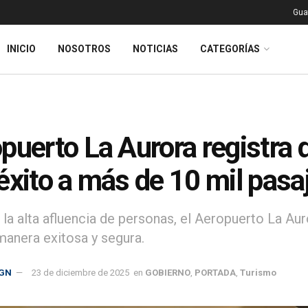
Gua
INICIO
NOSOTROS
NOTICIAS
CATEGORÍAS
puerto La Aurora registra d
éxito a más de 10 mil pasa
 la alta afluencia de personas, el Aeropuerto La Au
manera exitosa y segura.
GN
23 de diciembre de 2025
en
GOBIERNO
,
PORTADA
,
Turismo