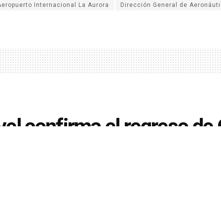
Aeropuerto Internacional La Aurora
Dirección General de Aeronáuti
el confirma el regreso de
msday
acudió las redes sociales luego de confirmar el r
s Doomsday.
osue David Acevedo Rivas
23 de diciembre de 2025
en
Cine y Televi