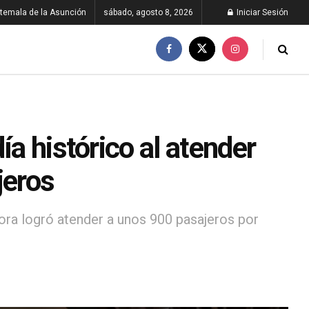
temala de la Asunción
sábado, agosto 8, 2026
Iniciar Sesión
ía histórico al atender
jeros
rora logró atender a unos 900 pasajeros por