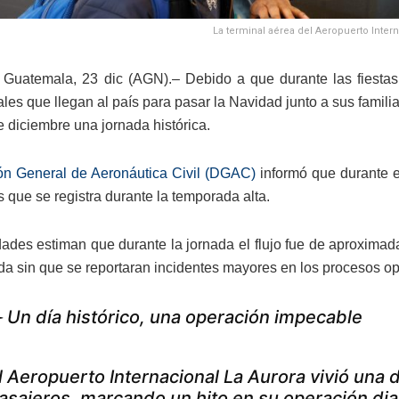
La terminal aérea del Aeropuerto Inter
Guatemala, 23 dic (AGN).– Debido a que durante las fiestas 
es que llegan al país para pasar la Navidad junto a sus familiar
e diciembre una jornada histórica.
ón General de Aeronáutica Civil (DGAC)
informó que durante e
 que se registra durante la temporada alta.
dades estiman que durante la jornada el flujo fue de aproximad
ada sin que se reportaran incidentes mayores en los procesos op
️ Un día histórico, una operación impecable
l Aeropuerto Internacional La Aurora vivió una 
asajeros, marcando un hito en su operación diari