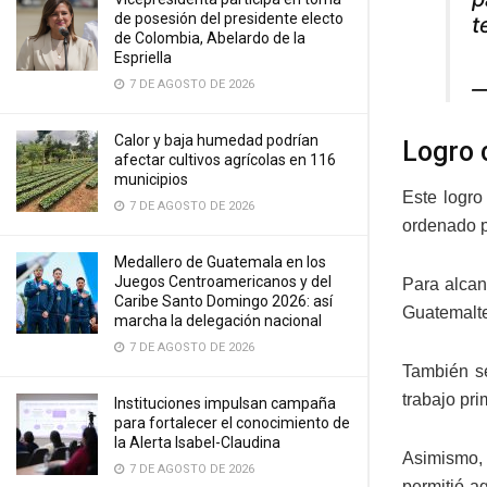
de posesión del presidente electo
t
de Colombia, Abelardo de la
Espriella
—
7 DE AGOSTO DE 2026
Calor y baja humedad podrían
Logro 
afectar cultivos agrícolas en 116
municipios
Este logro 
7 DE AGOSTO DE 2026
ordenado p
Medallero de Guatemala en los
Juegos Centroamericanos y del
Para alcan
Caribe Santo Domingo 2026: así
Guatemalte
marcha la delegación nacional
7 DE AGOSTO DE 2026
También se
trabajo pri
Instituciones impulsan campaña
para fortalecer el conocimiento de
la Alerta Isabel-Claudina
Asimismo, 
7 DE AGOSTO DE 2026
permitió ag