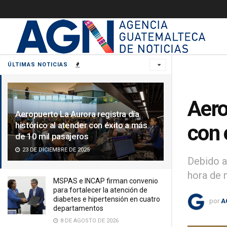
ÚLTIMAS NOTICIAS
Aero
Aeropuerto La Aurora registra día
histórico al atender con éxito a más
con 
de 10 mil pasajeros
23 DE DICIEMBRE DE 2025
Debido a
hora de 
MSPAS e INCAP firman convenio
para fortalecer la atención de
diabetes e hipertensión en cuatro
por
A
departamentos
8 DE AGOSTO DE 2026