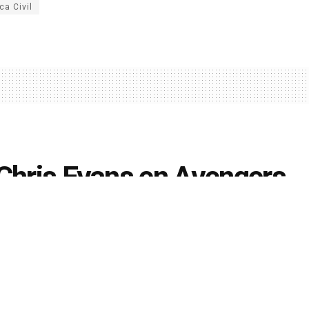
ca Civil
 Chris Evans en Avengers
egreso de Chris Evans como Capitán América en
sión
,
INTERNACIONALES