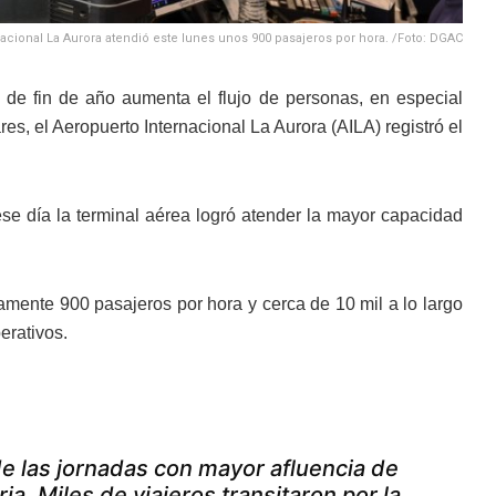
nacional La Aurora atendió este lunes unos 900 pasajeros por hora. /Foto: DGAC
de fin de año aumenta el flujo de personas, en especial
es, el Aeropuerto Internacional La Aurora (AILA) registró el
se día la terminal aérea logró atender la mayor capacidad
amente 900 pasajeros por hora y cerca de 10 mil a lo largo
erativos.
de las jornadas con mayor afluencia de
a. Miles de viajeros transitaron por la