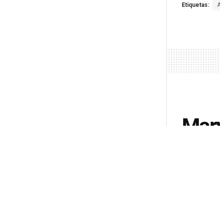
Etiquetas:
Marv
Doo
Marvel s
Avenger
por
J