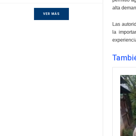
alta deman
VER MÁS
Las autori
la importa
experiencia
Tambi