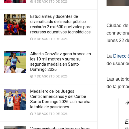
8 DE AGOSTO DE 2026
Estudiantes y docentes de
diversificado del sector público
Ciudad de 
recibirán 2 mil 600 quetzales para
recursos educativos tecnológicos
connacional
8 DE AGOSTO DE 2026
lunes 22 d
Alberto González gana bronce en
La
Direcci
los 10 mil metros y suma su
de usuarios
segunda medalla en Santo
Domingo 2026
7 DE AGOSTO DE 2026
Las autori
de la jorn
Medallero de los Juegos
Centroamericanos y del Caribe
✈
Santo Domingo 2026: así marcha
la tabla de posiciones
7 DE AGOSTO DE 2026
E
p
Vicepresidenta participa en toma