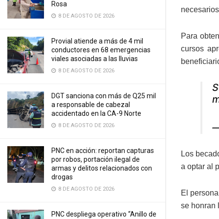
Rosa
necesarios
8 DE AGOSTO DE 2026
Para obten
Provial atiende a más de 4 mil
cursos apr
conductores en 68 emergencias
viales asociadas a las lluvias
beneficiar
8 DE AGOSTO DE 2026
S
DGT sanciona con más de Q25 mil
m
a responsable de cabezal
accidentado en la CA-9 Norte
8 DE AGOSTO DE 2026
—
PNC en acción: reportan capturas
Los becados
por robos, portación ilegal de
a optar al 
armas y delitos relacionados con
drogas
8 DE AGOSTO DE 2026
El persona
se honran 
PNC despliega operativo “Anillo de