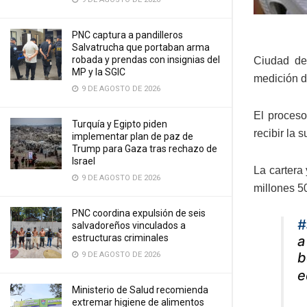
PNC captura a pandilleros
Salvatrucha que portaban arma
robada y prendas con insignias del
Ciudad de
MP y la SGIC
medición d
9 DE AGOSTO DE 2026
El proceso
Turquía y Egipto piden
recibir la 
implementar plan de paz de
Trump para Gaza tras rechazo de
Israel
La cartera
9 DE AGOSTO DE 2026
millones 5
PNC coordina expulsión de seis
#
salvadoreños vinculados a
estructuras criminales
a
b
9 DE AGOSTO DE 2026
e
Ministerio de Salud recomienda
extremar higiene de alimentos