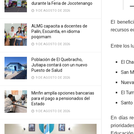
durante la Feria de Jocotenango
—
9 DE AGOSTO DE 2026
El benefic
ALMG capacita a docentes de
recursos e
Palín, Escuintla, en idioma
poqomam
9 DE AGOSTO DE 2026
Entre los 
Población de El Quebracho,
El Cha
Jutiapa contará con un nuevo
Puesto de Salud
San M
9 DE AGOSTO DE 2026
Nueva
El Tu
Minfin amplía opciones bancarias
para el pago a pensionados del
Santo
Estado
9 DE AGOSTO DE 2026
En días re
prioridade
Educación M