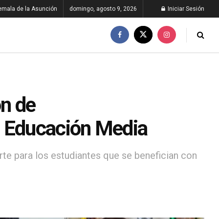
emala de la Asunción
domingo, agosto 9, 2026
Iniciar Sesión
ón de
a Educación Media
rte para los estudiantes que se benefician con