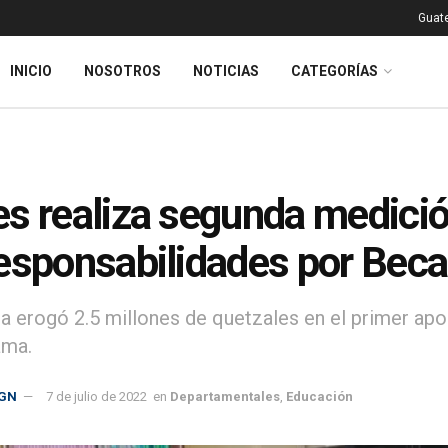
Guat
INICIO
NOSOTROS
NOTICIAS
CATEGORÍAS
s realiza segunda medici
esponsabilidades por Bec
ra erogó 2.5 millones de quetzales en el primer apo
ama.
GN
7 de julio de 2022
en
Departamentales
,
Educación