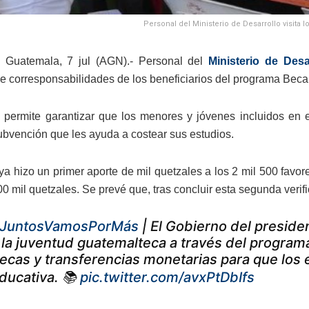
Personal del Ministerio de Desarrollo visita 
 Guatemala, 7 jul (AGN).- Personal del
Ministerio de Desa
e corresponsabilidades de los beneficiarios del programa Beca
 permite garantizar que los menores y jóvenes incluidos en 
subvención que les ayuda a costear sus estudios.
 ya hizo un primer aporte de mil quetzales a los 2 mil 500 favor
00 mil quetzales. Se prevé que, tras concluir esta segunda verif
JuntosVamosPorMás
| El Gobierno del presid
 la juventud guatemalteca a través del progra
ecas y transferencias monetarias para que los
ducativa. 📚
pic.twitter.com/avxPtDbIfs