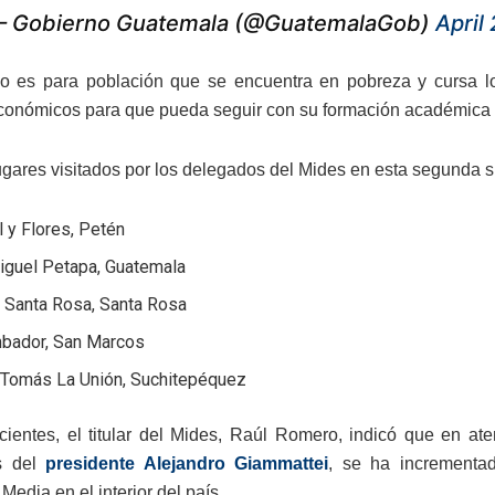
 Gobierno Guatemala (@GuatemalaGob)
April
io es para población que se encuentra en pobreza y cursa los
conómicos para que pueda seguir con su formación académica 
lugares visitados por los delegados del Mides en esta segunda s
l y Flores, Petén
iguel Petapa, Guatemala
 Santa Rosa, Santa Rosa
mbador, San Marcos
 Tomás La Unión, Suchitepéquez
cientes, el titular del Mides, Raúl Romero, indicó que en at
s del
presidente Alejandro Giammattei
, se ha incrementa
edia en el interior del país.