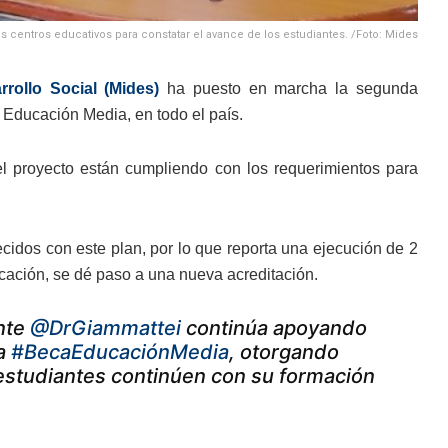
los centros educativos para constatar el avance de los estudiantes. /Foto: Mides
rrollo Social (Mides)
ha puesto en marcha la segunda
 Educación Media, en todo el país.
el proyecto están cumpliendo con los requerimientos para
ecidos con este plan, por lo que reporta una ejecución de 2
icación, se dé paso a una nueva acreditación.
ente
@DrGiammattei
continúa apoyando
ma
#BecaEducaciónMedia
, otorgando
 estudiantes continúen con su formación