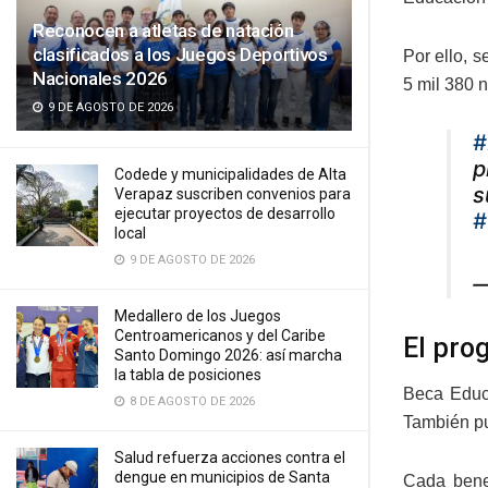
Reconocen a atletas de natación
clasificados a los Juegos Deportivos
Por ello, 
Nacionales 2026
5 mil 380 
9 DE AGOSTO DE 2026
#
p
Codede y municipalidades de Alta
s
Verapaz suscriben convenios para
ejecutar proyectos de desarrollo
#
local
9 DE AGOSTO DE 2026
—
Medallero de los Juegos
Centroamericanos y del Caribe
El pro
Santo Domingo 2026: así marcha
la tabla de posiciones
Beca Educa
8 DE AGOSTO DE 2026
También pu
Salud refuerza acciones contra el
dengue en municipios de Santa
Cada bene