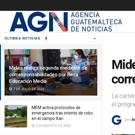
ÚLTIMAS NOTICIAS
Mide
Mides realiza segunda medición de
corresponsabilidades por Beca
corr
Educación Media
7 DE JULIO DE 2022
La carte
el progr
MEM activa protocolos de
emergencia tras intento de robo
en el campo Xan
por
A
9 DE AGOSTO DE 2026