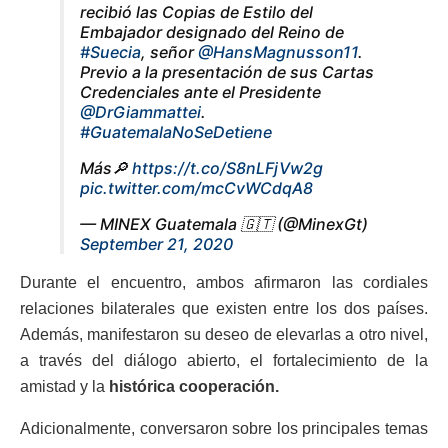
recibió las Copias de Estilo del
Embajador designado del Reino de
#Suecia
, señor
@HansMagnusson11
.
Previo a la presentación de sus Cartas
Credenciales ante el Presidente
@DrGiammattei
.
#GuatemalaNoSeDetiene
Más🔎
https://t.co/S8nLFjVw2g
pic.twitter.com/mcCvWCdqA8
— MINEX Guatemala 🇬🇹 (@MinexGt)
September 21, 2020
Durante el encuentro, ambos afirmaron las cordiales
relaciones bilaterales que existen entre los dos países.
Además, manifestaron su deseo de elevarlas a otro nivel,
a través del diálogo abierto, el fortalecimiento de la
amistad y la
histórica cooperación.
Adicionalmente, conversaron sobre los principales temas