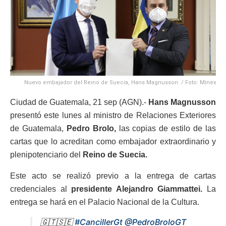
Nuevo embajador del Reino de Suecia, Hans Magnusson. / Foto: Minex
Ciudad de Guatemala, 21 sep (AGN).-
Hans Magnusson
presentó este lunes al ministro de Relaciones Exteriores
de Guatemala,
Pedro Brolo,
las copias de estilo de las
cartas que lo acreditan como embajador extraordinario y
plenipotenciario del
Reino de Suecia.
Este acto se realizó previo a la entrega de cartas
credenciales al
presidente Alejandro Giammattei.
La
entrega se hará en el Palacio Nacional de la Cultura.
🇬🇹🇸🇪
#CancillerGt
@PedroBroloGT