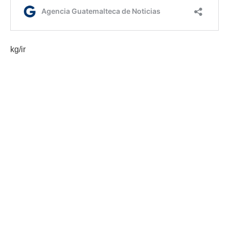
kg/ir
Etiquetas:
adaptación al cambio climático
Ministerio de Agricultura
AGN.GT - 2021
Sitio web desarrollado por: