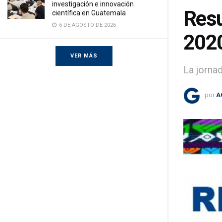
investigación e innovación
Resu
científica en Guatemala
6 DE AGOSTO DE 2026
202
VER MÁS
La jorna
por
A