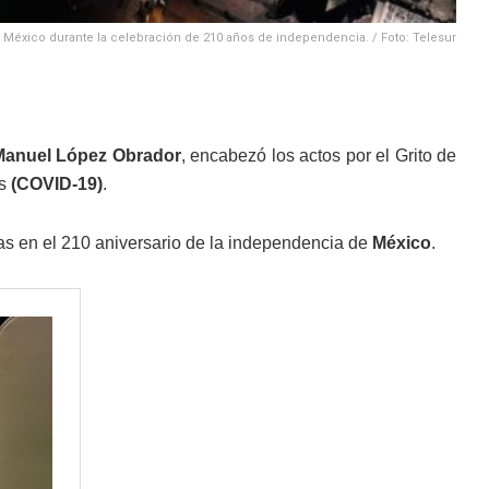
de México durante la celebración de 210 años de independencia. / Foto: Telesur
Manuel López Obrador
, encabezó los actos por el Grito de
s
(COVID-19)
.
as en el 210 aniversario de la independencia de
México
.