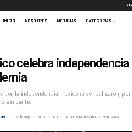
Gua
INICIO
NOSOTROS
NOTICIAS
CATEGORÍAS
co celebra independencia 
demia
s por la independencia mexicana se realizaron, por
lo sin gente.
GN
16 de septiembre de 2020
en
INTERNACIONALES
,
PORTADA