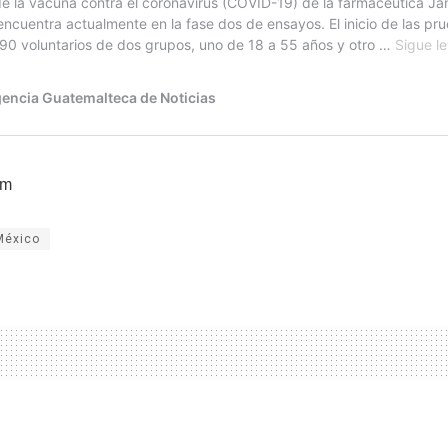
dm
México