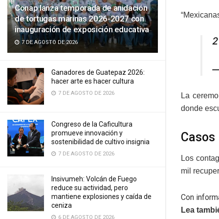
Conap lanza temporada de anidación
“Mexicanas
de tortugas marinas 2026-2027 con
inauguración de exposición educativa
2
7 DE AGOSTO DE 2026
—
Ganadores de Guatepaz 2026:
hacer arte es hacer cultura
7 DE AGOSTO DE 2026
La ceremon
donde escu
Congreso de la Caficultura
promueve innovación y
Casos
sostenibilidad de cultivo insignia
7 DE AGOSTO DE 2026
Los conta
mil recupe
Insivumeh: Volcán de Fuego
reduce su actividad, pero
Con inform
mantiene explosiones y caída de
ceniza
Lea tambi
6 DE AGOSTO DE 2026