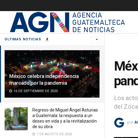
ÚLTIMAS NOTICIAS
Méxi
México celebra independencia
pan
marcado por la pandemia
16 DE SEPTIEMBRE DE 2020
Los acto
del Zóca
Regreso de Miguel Ángel Asturias
a Guatemala: la respuesta a un
deseo en vida y a la revitalización
por
A
de su obra
7 DE AGOSTO DE 2026