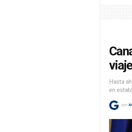
Cana
viaj
Hasta ah
en estab
por
A