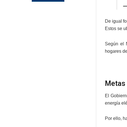
—
De igual f
Estos se u
Según el 
hogares de
Metas
El Gobiern
energía elé
Por ello, h