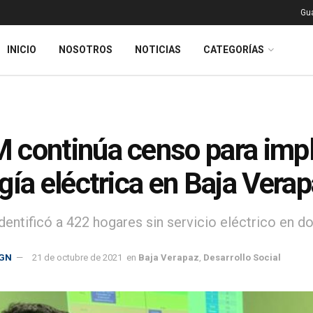
Gu
INICIO
NOSOTROS
NOTICIAS
CATEGORÍAS
continúa censo para impl
gía eléctrica en Baja Vera
identificó a 422 hogares sin servicio eléctrico en 
GN
21 de octubre de 2021
en
Baja Verapaz
,
Desarrollo Social