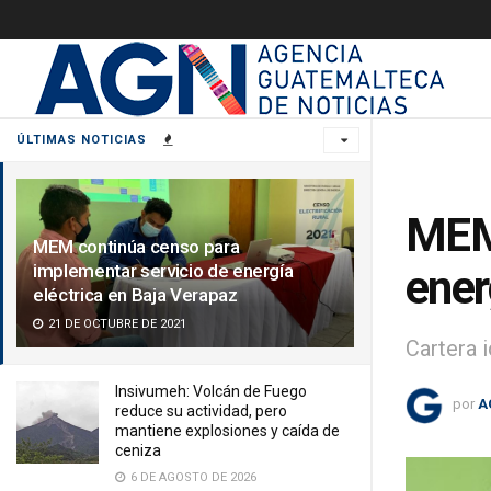
ÚLTIMAS NOTICIAS
MEM 
MEM continúa censo para
implementar servicio de energía
ener
eléctrica en Baja Verapaz
21 DE OCTUBRE DE 2021
Cartera 
Insivumeh: Volcán de Fuego
por
A
reduce su actividad, pero
mantiene explosiones y caída de
ceniza
6 DE AGOSTO DE 2026