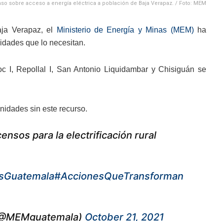
so sobre acceso a energía eléctrica a población de Baja Verapaz. / Foto: MEM
ja Verapaz, el
Ministerio de Energía y Minas (MEM)
ha
idades que lo necesitan.
c I, Repollal I, San Antonio Liquidambar y Chisiguán se
nidades sin este recurso.
nsos para la electrificación rural
sGuatemala
#AccionesQueTransforman
a (@MEMguatemala)
October 21, 2021