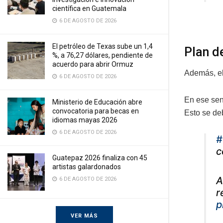
científica en Guatemala
6 DE AGOSTO DE 2026
El petróleo de Texas sube un 1,4
Plan de
%, a 76,27 dólares, pendiente de
acuerdo para abrir Ormuz
Además, el
6 DE AGOSTO DE 2026
En ese sen
Ministerio de Educación abre
convocatoria para becas en
Esto se deb
idiomas mayas 2026
6 DE AGOSTO DE 2026
#
c
Guatepaz 2026 finaliza con 45
artistas galardonados
A
6 DE AGOSTO DE 2026
r
p
VER MÁS