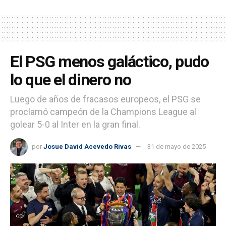
El PSG menos galáctico, pudo
lo que el dinero no
Luego de años de fracasos europeos, el PSG se
proclamó campeón de la Champions League al
golear 5-0 al Inter en la gran final.
por
Josue David Acevedo Rivas
31 de mayo de 2025