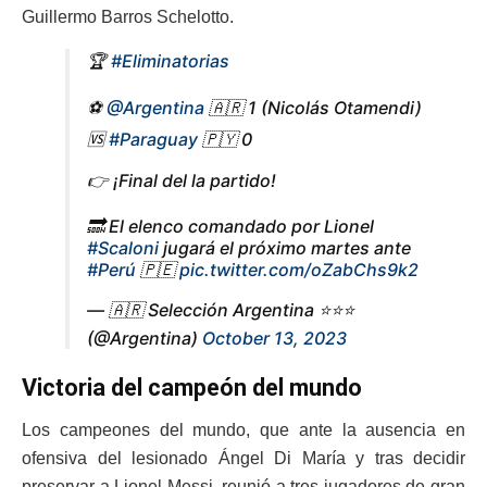
Guillermo Barros Schelotto.
🏆
#Eliminatorias
⚽
@Argentina
🇦🇷 1 (Nicolás Otamendi)
🆚
#Paraguay
🇵🇾 0
👉 ¡Final del la partido!
🔜 El elenco comandado por Lionel
#Scaloni
jugará el próximo martes ante
#Perú
🇵🇪
pic.twitter.com/oZabChs9k2
— 🇦🇷 Selección Argentina ⭐⭐⭐
(@Argentina)
October 13, 2023
Victoria del campeón del mundo
Los campeones del mundo, que ante la ausencia en
ofensiva del lesionado Ángel Di María y tras decidir
preservar a Lionel Messi, reunió a tres jugadores de gran