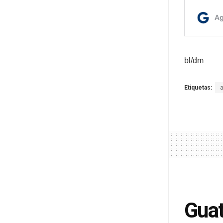
bl/dm
Etiquetas:
Guat