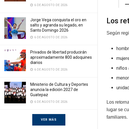
—
6 DE AGOSTO DE 2026
Los re
Jorge Vega conquista el oro en
salto y agranda su legado, en
Santo Domingo 2026
Según regi
6 DE AGOSTO DE 2026
hombr
Privados de libertad producirán
aproximadamente 800 adoquines
mujer
diarios
niños
6 DE AGOSTO DE 2026
menor
Ministerio de Cultura y Deportes
unidad
anuncia la edición 2027 de
Guatepaz
Los retorn
6 DE AGOSTO DE 2026
lugar se c
familiares.
VER MÁS