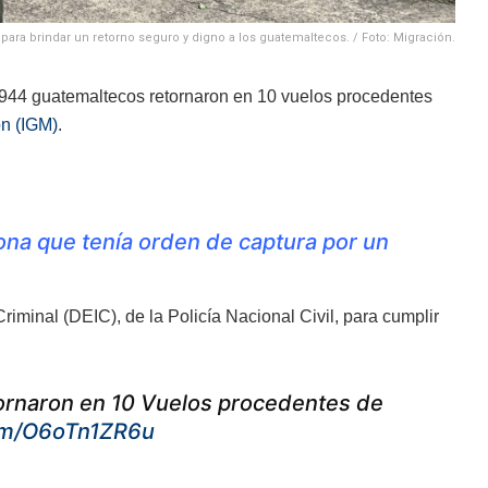
para brindar un retorno seguro y digno a los guatemaltecos. / Foto: Migración.
de 944 guatemaltecos retornaron en 10 vuelos procedentes
ón (IGM)
.
sona que tenía orden de captura por un
riminal (DEIC), de la Policía Nacional Civil, para cumplir
ornaron en 10 Vuelos procedentes de
com/O6oTn1ZR6u