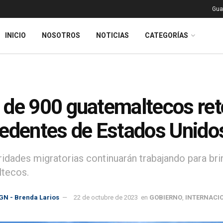
Gua
INICIO
NOSOTROS
NOTICIAS
CATEGORÍAS
de 900 guatemaltecos ret
edentes de Estados Unido
ridades migratorias continuarán trabajando para bri
tecos.
GN - Brenda Larios
22 de octubre de 2023
en
GOBIERNO
,
INTERNACI