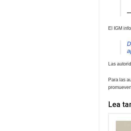
—
El IGM info
D
a
Las autori
Para las au
promueven 
Lea ta