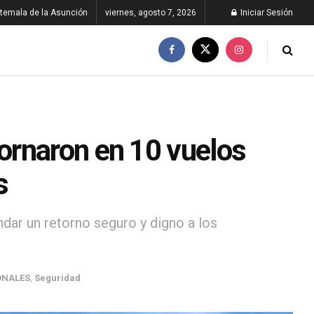
temala de la Asunción
viernes, agosto 7, 2026
Iniciar Sesión
ornaron en 10 vuelos
s
ndar un retorno seguro y digno a los
ONALES
,
Seguridad