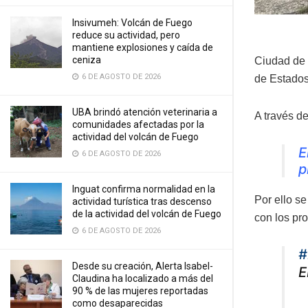
Insivumeh: Volcán de Fuego
reduce su actividad, pero
mantiene explosiones y caída de
ceniza
Ciudad de 
6 DE AGOSTO DE 2026
de Estados
UBA brindó atención veterinaria a
A través de
comunidades afectadas por la
actividad del volcán de Fuego
E
6 DE AGOSTO DE 2026
p
Inguat confirma normalidad en la
Por ello se
actividad turística tras descenso
de la actividad del volcán de Fuego
con los pr
6 DE AGOSTO DE 2026
#
Desde su creación, Alerta Isabel-
E
Claudina ha localizado a más del
90 % de las mujeres reportadas
como desaparecidas