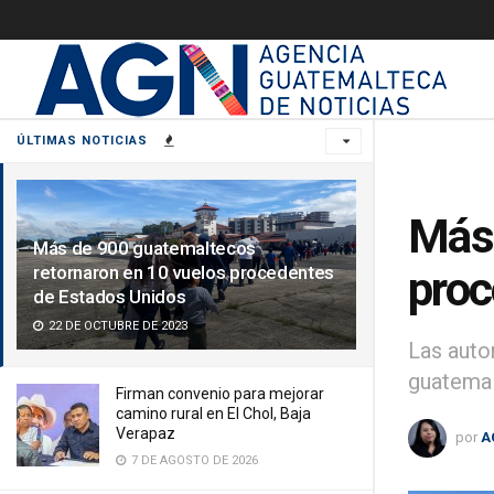
ÚLTIMAS NOTICIAS
Más 
Más de 900 guatemaltecos
retornaron en 10 vuelos procedentes
proc
de Estados Unidos
22 DE OCTUBRE DE 2023
Las auto
guatemal
Firman convenio para mejorar
camino rural en El Chol, Baja
Verapaz
por
A
7 DE AGOSTO DE 2026