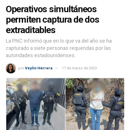
Operativos simultáneos
permiten captura de dos
extraditables
La PNC informó que en lo que va del año se ha
capturado a siete personas requeridas por las
autoridades estadounidenses.
por
Veylin Herrera
17 de marzo de 2023