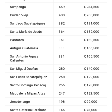
Sumpango
469
Q234,500
Ciudad Vieja
400
Q200,000
Santiago Sacatepéquez
382
Q191,000
Santa María de Jesús
364
Q182,000
Pastores
361
Q180,500
Antigua Guatemala
333
Q166,500
San Antonio Aguas
331
Q165,500
Calientes
San Miguel Dueñas
280
Q140,000
San Lucas Sacatepéquez
258
Q129,000
Santo Domingo Xenacoj
256
Q128,000
Magdalena Milpas Altas
247
Q123,500
Jocotenango
198
Q99,000
Santa Catarina Barahona
146
Q73,000