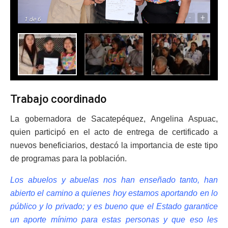
-
+
1
de 6
Trabajo coordinado
La gobernadora de Sacatepéquez, Angelina Aspuac,
quien participó en el acto de entrega de certificado a
nuevos beneficiarios, destacó la importancia de este tipo
de programas para la población.
Los abuelos y abuelas nos han enseñado tanto, han
abierto el camino a quienes hoy estamos aportando en lo
público y lo privado; y es bueno que el Estado garantice
un aporte mínimo para estas personas y que eso les