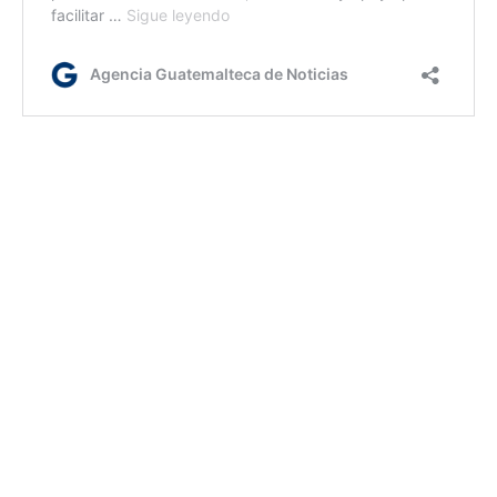
lr/rm/dm
Etiquetas:
Erradicación
Izabal
lucha contra el narcotráfico
Petén
AGN.GT - 2021