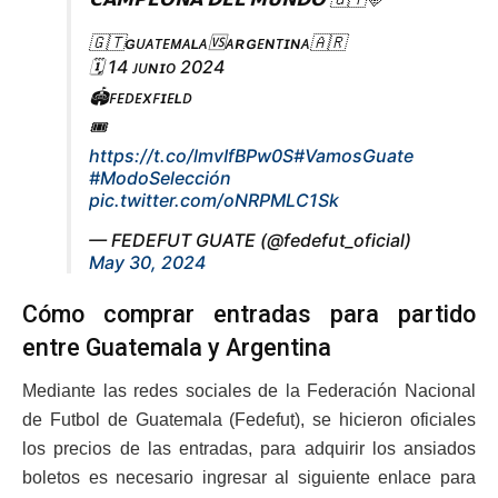
🇬🇹ɢᴜᴀᴛᴇᴍᴀʟᴀ🆚ᴀʀɢᴇɴᴛɪɴᴀ🇦🇷
🗓️ 14 ᴊᴜɴɪᴏ 2024
🏟️ꜰᴇᴅᴇxꜰɪᴇʟᴅ
🎟️
https://t.co/lmvIfBPw0S
#VamosGuate
#ModoSelección
pic.twitter.com/oNRPMLC1Sk
— FEDEFUT GUATE (@fedefut_oficial)
May 30, 2024
Cómo comprar entradas para partido
entre Guatemala y Argentina
Mediante las redes sociales de la Federación Nacional
de Futbol de Guatemala (Fedefut), se hicieron oficiales
los precios de las entradas, para adquirir los ansiados
boletos es necesario ingresar al siguiente enlace para