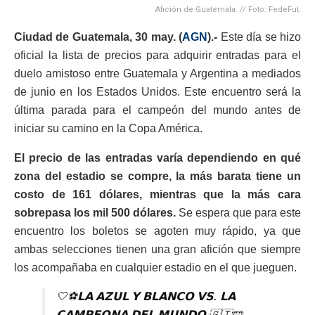
Afición de Guatemala. // Foto: FedeFut.
Ciudad de Guatemala, 30 may. (
AGN
).-
Este día se hizo
oficial la lista de precios para adquirir entradas para el
duelo amistoso entre Guatemala y Argentina a mediados
de junio en los Estados Unidos. Este encuentro será la
última parada para el campeón del mundo antes de
iniciar su camino en la Copa América.
El precio de las entradas varía dependiendo en qué
zona del estadio se compre, la más barata tiene un
costo de 161 dólares, mientras que la más cara
sobrepasa los mil 500 dólares.
Se espera que para este
encuentro los boletos se agoten muy rápido, ya que
ambas selecciones tienen una gran afición que siempre
los acompañaba en cualquier estadio en el que jueguen.
🤍⚽️𝗟𝗔 𝗔𝗭𝗨𝗟 𝗬 𝗕𝗟𝗔𝗡𝗖𝗢 𝗩𝗦. 𝗟𝗔
𝗖𝗔𝗠𝗣𝗘𝗢𝗡𝗔 𝗗𝗘𝗟 𝗠𝗨𝗡𝗗𝗢 🇬🇹🩵