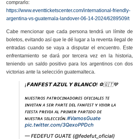
comprarlo:
https://www.eventticketscenter.com/international-friendly-
argentina-vs-guatemala-landover-06-14-2024/6289509/t
Cabe mencionar que cada persona tendrá un límite de
boletos, evitando así que le dé lugar a la reventa ilegal de
entradas cuando se vaya a disputar el encuentro. Este
enfrentamiento se dará por tercera vez en la historia,
teniendo un saldo positivo para los argentinos con dos
victorias ante la selección guatemalteca.
¡𝗙𝗔𝗡𝗙𝗘𝗦𝗧 𝗔𝗭𝗨𝗟 𝗬 𝗕𝗟𝗔𝗡𝗖𝗢! ⚽️🇬🇹💙
ɴᴜᴇꜱᴛʀᴏꜱ ᴘᴀᴛʀᴏᴄɪɴᴀᴅᴏʀᴇꜱ ᴏꜰɪᴄɪᴀʟᴇꜱ ᴛᴇ
ɪɴᴠɪᴛᴀɴ ᴀ ꜱᴇʀ ᴘᴀʀᴛᴇ ᴅᴇʟ ꜰᴀɴꜰᴇꜱᴛ ʏ ᴠɪᴠɪʀ ʟᴀ
ꜰɪᴇꜱᴛᴀ ᴘʀᴇᴠɪᴀ ᴀʟ ᴘʀɪᴍᴇʀ ᴘᴀʀᴛɪᴅᴏ ᴅᴇ
ɴᴜᴇꜱᴛʀᴀ ꜱᴇʟᴇᴄᴄɪᴏ́ɴ.
#VamosGuate
pic.twitter.com/3QexoPPDch
— FEDEFUT GUATE (@fedefut_oficial)