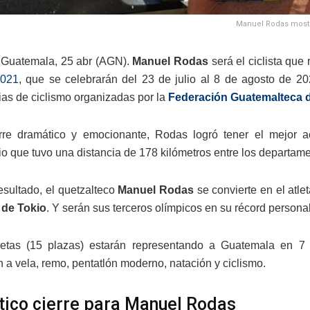
Manuel Rodas mostró 
 Guatemala, 25 abr (AGN).
Manuel Rodas
será el ciclista qu
2021
, que se celebrarán del 23 de julio al 8 de agosto de 20
rias de ciclismo organizadas por la
Federación Guatemalteca d
re dramático y emocionante, Rodas logró tener el mejor acu
orio que tuvo una distancia de 178 kilómetros entre los departa
esultado, el quetzalteco
Manuel Rodas
se convierte en el atl
 de Tokio
. Y serán sus terceros olímpicos en su récord personal
letas (15 plazas) estarán representando a Guatemala en 7 d
 a vela, remo, pentatlón moderno, natación y ciclismo.
ico cierre para Manuel Rodas