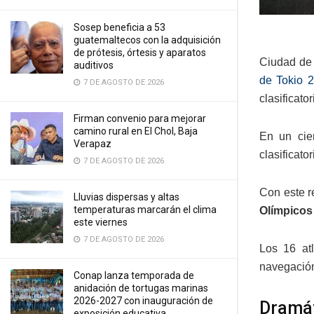
Sosep beneficia a 53
guatemaltecos con la adquisición
de prótesis, órtesis y aparatos
Ciudad de
auditivos
de Tokio 
7 DE AGOSTO DE 2026
clasificato
Firman convenio para mejorar
camino rural en El Chol, Baja
En un cier
Verapaz
clasificat
7 DE AGOSTO DE 2026
Con este r
Lluvias dispersas y altas
temperaturas marcarán el clima
Olímpicos
este viernes
7 DE AGOSTO DE 2026
Los 16 at
navegación
Conap lanza temporada de
anidación de tortugas marinas
2026-2027 con inauguración de
Dramát
exposición educativa