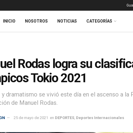
Gua
INICIO
NOSOTROS
NOTICIAS
CATEGORÍAS
el Rodas logra su clasific
picos Tokio 2021
y dramatismo se vivió este día en el ascenso a la 
ación de Manuel Rodas.
GN
25 de mayo de 2021
en
DEPORTES
,
Deportes Internacionales