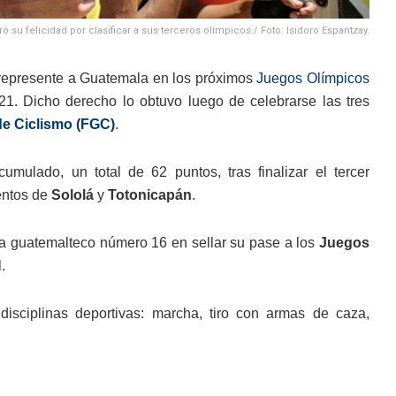
su felicidad por clasificar a sus terceros olímpicos./ Foto: Isidoro Espantzay.
e represente a Guatemala en los próximos
Juegos Olímpicos
21. Dicho derecho lo obtuvo luego de celebrarse las tres
e Ciclismo (FGC)
.
mulado, un total de 62 puntos, tras finalizar el tercer
mentos de
Sololá
y
Totonicapán
.
eta guatemalteco número 16 en sellar su pase a los
Juegos
.
isciplinas deportivas: marcha, tiro con armas de caza,