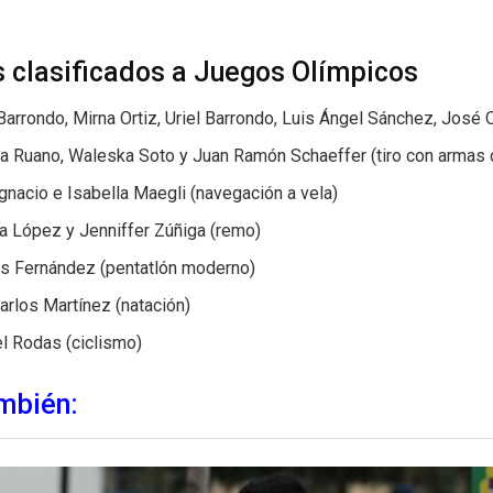
s clasificados a Juegos Olímpicos
arrondo, Mirna Ortiz, Uriel Barrondo, Luis Ángel Sánchez, José 
na Ruano, Waleska Soto y Juan Ramón Schaeffer (tiro con armas 
gnacio e Isabella Maegli (navegación a vela)
a López y Jenniffer Zúñiga (remo)
es Fernández (pentatlón moderno)
arlos Martínez (natación)
l Rodas (ciclismo)
mbién: