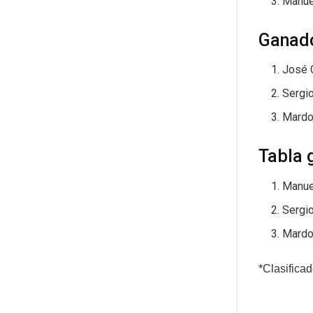
Manue
Ganado
José C
Sergio
Mardo
Tabla g
Manue
Sergio
Mardo
*Clasifica