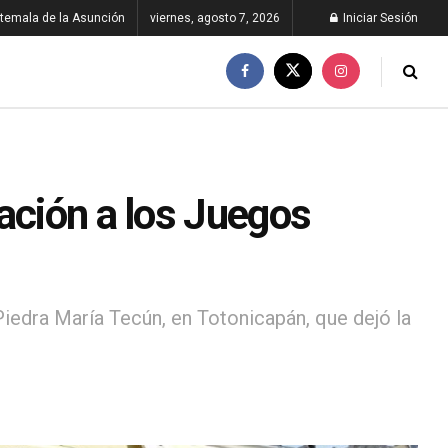
temala de la Asunción
viernes, agosto 7, 2026
Iniciar Sesión
ación a los Juegos
Piedra María Tecún, en Totonicapán, que dejó la