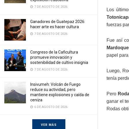
7 DE AGOSTO DE 2026
Los últimos
Totonicap
Ganadores de Guatepaz 2026:
fuerzas par
hacer arte es hacer cultura
7 DE AGOSTO DE 2026
Fue así co
Mardoque
Congreso de la Caficultura
papel para 
promueve innovación y
sostenibilidad de cultivo insignia
7 DE AGOSTO DE 2026
Luego, Rod
tenía perdi
Insivumeh: Volcán de Fuego
reduce su actividad, pero
Pero
Roda
mantiene explosiones y caída de
ceniza
ganar el te
6 DE AGOSTO DE 2026
Rodas obti
VER MÁS