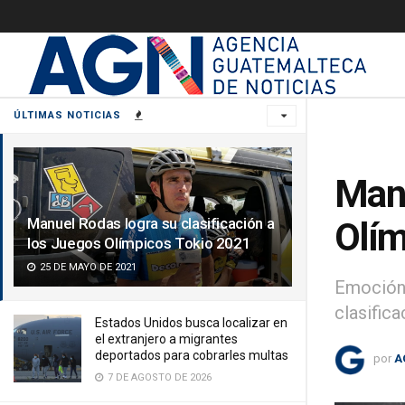
ÚLTIMAS NOTICIAS
Manu
Manuel Rodas logra su clasificación a
Olím
los Juegos Olímpicos Tokio 2021
25 DE MAYO DE 2021
Emoción 
clasific
Estados Unidos busca localizar en
el extranjero a migrantes
deportados para cobrarles multas
por
A
7 DE AGOSTO DE 2026