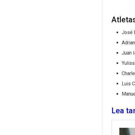
Atleta
José B
Adria
Juan I
Yuliss
Charl
Luis C
Manue
Lea ta