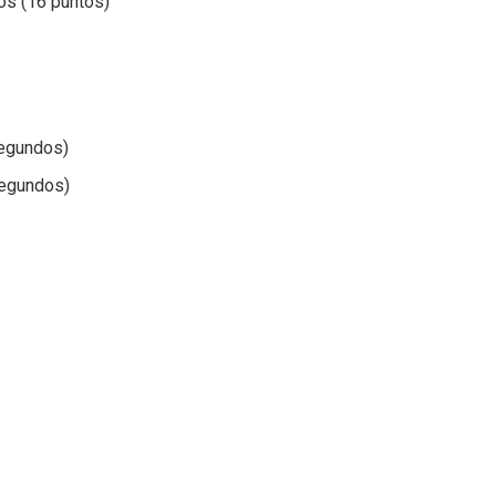
os (16 puntos)
segundos)
segundos)