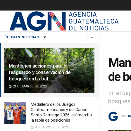
ÚLTIMAS NOTICIAS
Mant
Mantienen acciones para el
resguardo y conservación de
de b
bosques en Izabal
21 DE MARZO DE 2023
En el de
bosques 
Medallero de los Juegos
Centroamericanos y del Caribe
Santo Domingo 2026: así marcha
por
A
la tabla de posiciones
8 DE AGOSTO DE 2026