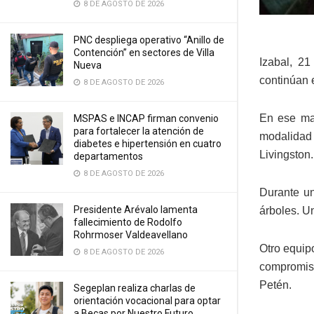
8 DE AGOSTO DE 2026
PNC despliega operativo “Anillo de
Contención” en sectores de Villa
Izabal, 2
Nueva
continúan 
8 DE AGOSTO DE 2026
En ese mar
MSPAS e INCAP firman convenio
para fortalecer la atención de
modalidad
diabetes e hipertensión en cuatro
Livingston.
departamentos
8 DE AGOSTO DE 2026
Durante un
Presidente Arévalo lamenta
árboles. Un
fallecimiento de Rodolfo
Rohrmoser Valdeavellano
Otro equip
8 DE AGOSTO DE 2026
compromiso
Petén.
Segeplan realiza charlas de
orientación vocacional para optar
a Becas por Nuestro Futuro