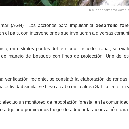
En el departamento están e
1 mar (AGN).- Las acciones para impulsar el
desarrollo fore
en el país, con intervenciones que involucran a diversas comun
co, en distintos puntos del territorio, incluido Izabal, se eval
 de manejo de bosques con fines de protección. Uno de es
a verificación reciente, se constató la elaboración de rondas
a actividad similar se llevó a cabo en la aldea Sahila, en el m
o efectuó un monitoreo de repoblación forestal en la comunida
 adquirido por vecinos luego de adquirir la autorización par