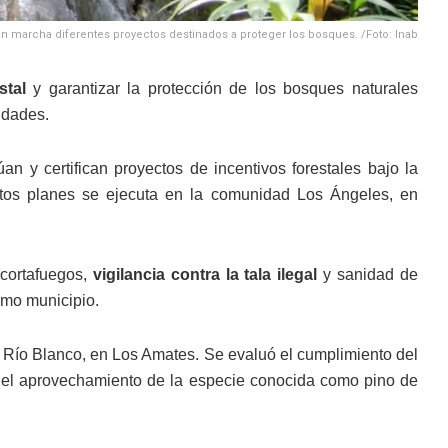
n marcha diferentes proyectos destinados a proteger los bosques. /Foto: Inab
stal
y garantizar la protección de los bosques naturales
idades.
úan y certifican proyectos de incentivos forestales bajo la
tos planes se ejecuta en la comunidad Los Ángeles, en
 cortafuegos,
vigilancia contra la tala ilegal
y sanidad de
ismo municipio.
d Río Blanco, en Los Amates. Se evaluó el cumplimiento del
a el aprovechamiento de la especie conocida como pino de