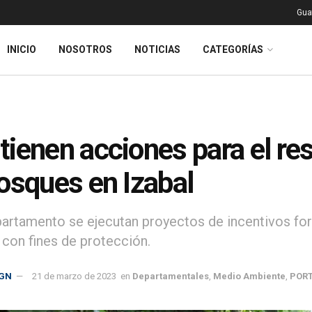
Gua
INICIO
NOSOTROS
NOTICIAS
CATEGORÍAS
ienen acciones para el re
osques en Izabal
partamento se ejecutan proyectos de incentivos fo
con fines de protección.
GN
21 de marzo de 2023
en
Departamentales
,
Medio Ambiente
,
POR