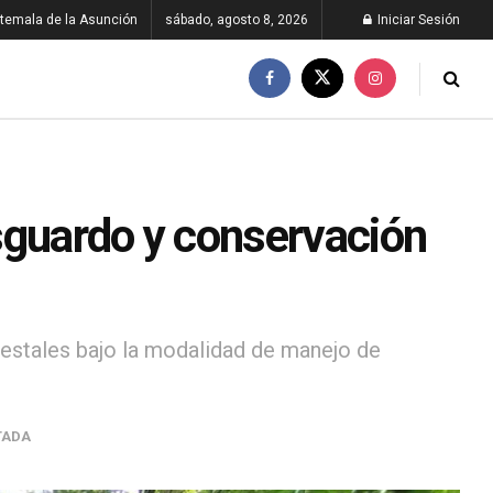
temala de la Asunción
sábado, agosto 8, 2026
Iniciar Sesión
sguardo y conservación
restales bajo la modalidad de manejo de
TADA