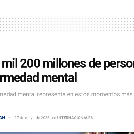
 mil 200 millones de pers
ermedad mental
medad mental representa en estos momentos más de
GN
27 de mayo de 2026
en
INTERNACIONALES