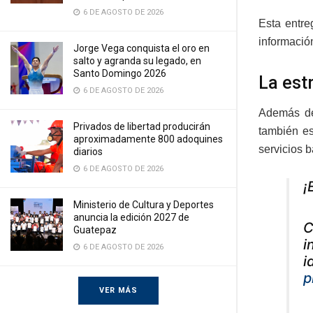
6 DE AGOSTO DE 2026
Esta entre
informació
Jorge Vega conquista el oro en
salto y agranda su legado, en
Santo Domingo 2026
La est
6 DE AGOSTO DE 2026
Además de 
Privados de libertad producirán
también es
aproximadamente 800 adoquines
servicios 
diarios
6 DE AGOSTO DE 2026
¡
Ministerio de Cultura y Deportes
anuncia la edición 2027 de
C
Guatepaz
i
6 DE AGOSTO DE 2026
i
p
VER MÁS