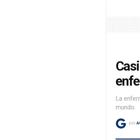
Casi
enf
La enfer
mundo.
por
A