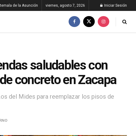
temala de la Asunción
viernes, agosto 7, 2026
Iniciar Sesión
endas saludables con
 de concreto en Zacapa
os del Mides para reemplazar los pisos de
RNO