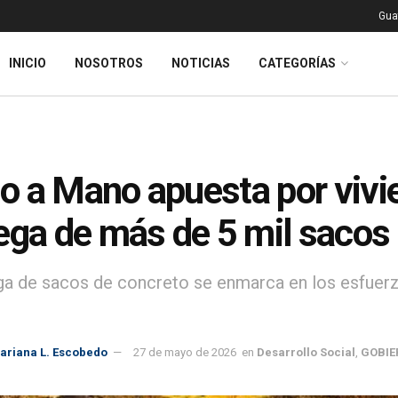
Gua
INICIO
NOSOTROS
NOTICIAS
CATEGORÍAS
 a Mano apuesta por vivi
ega de más de 5 mil sacos
ga de sacos de concreto se enmarca en los esfuerz
ariana L. Escobedo
27 de mayo de 2026
en
Desarrollo Social
,
GOBIE