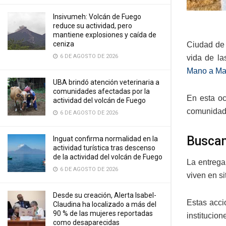
Insivumeh: Volcán de Fuego
reduce su actividad, pero
mantiene explosiones y caída de
ceniza
Ciudad de 
6 DE AGOSTO DE 2026
vida de la
Mano a M
UBA brindó atención veterinaria a
comunidades afectadas por la
En esta oc
actividad del volcán de Fuego
comunidade
6 DE AGOSTO DE 2026
Buscan
Inguat confirma normalidad en la
actividad turística tras descenso
de la actividad del volcán de Fuego
La entrega
6 DE AGOSTO DE 2026
viven en s
Desde su creación, Alerta Isabel-
Estas acci
Claudina ha localizado a más del
90 % de las mujeres reportadas
institucio
como desaparecidas