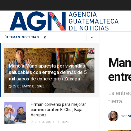
ÚLTIMAS NOTICIAS
Mano
Mano a Mano apuesta por viviendas
saludables con entrega de más de 5
entr
mil sacos de concreto en Zacapa
27 DE MAYO DE 2026
La entre
tierra.
Firman convenio para mejorar
camino rural en El Chol, Baja
Verapaz
por
M
7 DE AGOSTO DE 2026