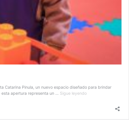
nta Catarina Pinula, un nuevo espacio diseñado para brindar
CAI
ue esta apertura representa un …
Sigue leyendo
El
Pueblito
abre
sus
puertas