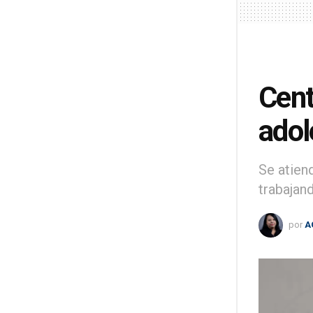
Cent
adol
Se atien
trabajan
por
A