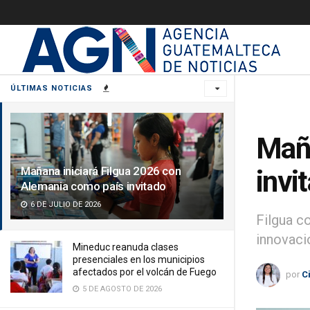
ÚLTIMAS NOTICIAS
Maña
Mañana iniciará Filgua 2026 con
invi
Alemania como país invitado
6 DE JULIO DE 2026
Filgua c
innovació
Mineduc reanuda clases
presenciales en los municipios
afectados por el volcán de Fuego
por
C
5 DE AGOSTO DE 2026