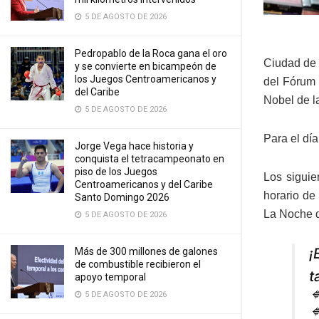
5 DE AGOSTO DE 2026
Pedropablo de la Roca gana el oro
Ciudad de 
y se convierte en bicampeón de
los Juegos Centroamericanos y
del Fórum 
del Caribe
Nobel de l
5 DE AGOSTO DE 2026
Para el dí
Jorge Vega hace historia y
conquista el tetracampeonato en
piso de los Juegos
Los siguie
Centroamericanos y del Caribe
horario de
Santo Domingo 2026
La Noche d
5 DE AGOSTO DE 2026
¡
Más de 300 millones de galones
de combustible recibieron el
t
apoyo temporal

5 DE AGOSTO DE 2026
