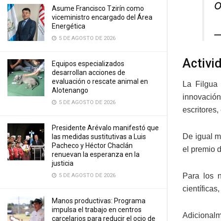
O
Asume Francisco Tzirín como
viceministro encargado del Área
Energética
—
5 DE AGOSTO DE 2026
Activi
Equipos especializados
desarrollan acciones de
evaluación o rescate animal en
La Filgua 
Alotenango
innovación
5 DE AGOSTO DE 2026
escritores, 
Presidente Arévalo manifestó que
De igual m
las medidas sustitutivas a Luis
Pacheco y Héctor Chaclán
el premio 
renuevan la esperanza en la
justicia
Para los 
5 DE AGOSTO DE 2026
científica
Manos productivas: Programa
impulsa el trabajo en centros
Adicionalme
carcelarios para reducir el ocio de