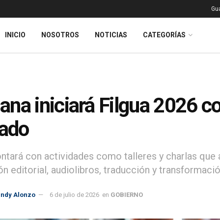
Gu
INICIO
NOSOTROS
NOTICIAS
CATEGORÍAS
na iniciará Filgua 2026 
tado
ontará con actividades como talleres y charlas que 
n editorial, audiolibros, traducción y transformación
indy Alonzo
6 de julio de 2026
en
GOBIERNO