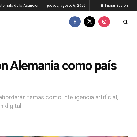
atemala de la Asunción
jueves, agosto 6, 2026
Iniciar Sesión
con Alemania como país
abordarán temas como inteligencia artificial,
 digital.