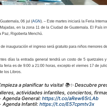
Guatemala, 06 jul (
AGN
). – Este martes iniciará la Feria Inter
Majadas, en la zona 11 de la Ciudad de Guatemala. El País in
a Paz, Rigoberta Menchú.
a de inauguración el ingreso será gratuito para niños menores d
ntes días la entrada general tendrá un costo de 5 quetzales y 
 la feria es de 9:00 a 21:00 horas, excepto el viernes 17 de ju
e los Libros.
Empieza a planificar tu visita! 📚✨ Descubre pr
alleres, actividades infantiles, conciertos, fir
 Agenda General:
https://t.co/aRew65rLAb
 Agenda Infantil:
https://t.co/E57cpmtv3x