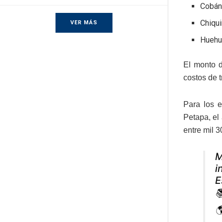
Cobá
Chiqu
VER MÁS
Huehu
El monto d
costos de t
Para los 
Petapa, el
entre mil 3
M
i
E

