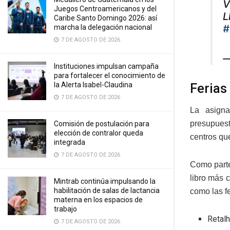
V
Juegos Centroamericanos y del
L
Caribe Santo Domingo 2026: así
#
marcha la delegación nacional
7 DE AGOSTO DE 2026
—
Instituciones impulsan campaña
para fortalecer el conocimiento de
la Alerta Isabel-Claudina
Ferias
7 DE AGOSTO DE 2026
La asigna
presupuest
Comisión de postulación para
elección de contralor queda
centros qu
integrada
7 DE AGOSTO DE 2026
Como parte
libro más 
Mintrab continúa impulsando la
habilitación de salas de lactancia
como las f
materna en los espacios de
trabajo
Retal
7 DE AGOSTO DE 2026