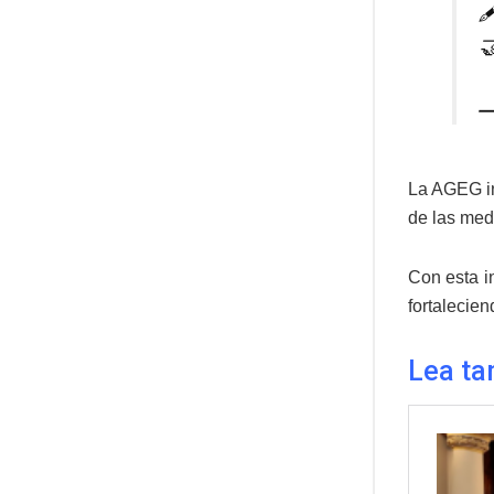


—
La AGEG in
de las med
Con esta i
fortalecien
Lea ta