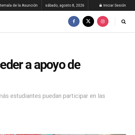
temala de la Asunción
sábado, agosto 8, 2026
Iniciar Sesión
eder a apoyo de
más estudiantes puedan participar en las