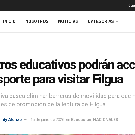
Gua
INICIO
NOSOTROS
NOTICIAS
CATEGORÍAS
ros educativos podrán acc
sporte para visitar Filgua
ativa busca eliminar barreras de movilidad para que 
des de promoción de la lectura de Filgua.
indy Alonzo
15 de junio de 2026
en
Educación
,
NACIONALES