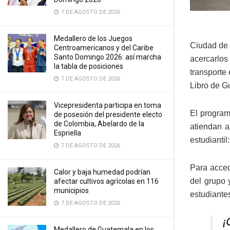
7 DE AGOSTO DE 2026
Medallero de los Juegos
Ciudad de 
Centroamericanos y del Caribe
Santo Domingo 2026: así marcha
acercarlos
la tabla de posiciones
transporte 
7 DE AGOSTO DE 2026
Libro de 
Vicepresidenta participa en toma
El program
de posesión del presidente electo
de Colombia, Abelardo de la
atiendan a
Espriella
estudiantil
7 DE AGOSTO DE 2026
Para acced
Calor y baja humedad podrían
del grupo 
afectar cultivos agrícolas en 116
municipios
estudiante
7 DE AGOSTO DE 2026
¡
Medallero de Guatemala en los