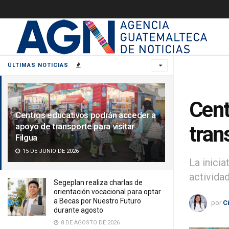
ÚLTIMAS NOTICIAS
Cent
Centros educativos podrán acceder a
apoyo de transporte para visitar
tran
Filgua
15 DE JUNIO DE 2026
La inici
activida
Segeplan realiza charlas de
orientación vocacional para optar
a Becas por Nuestro Futuro
por
C
durante agosto
8 DE AGOSTO DE 2026