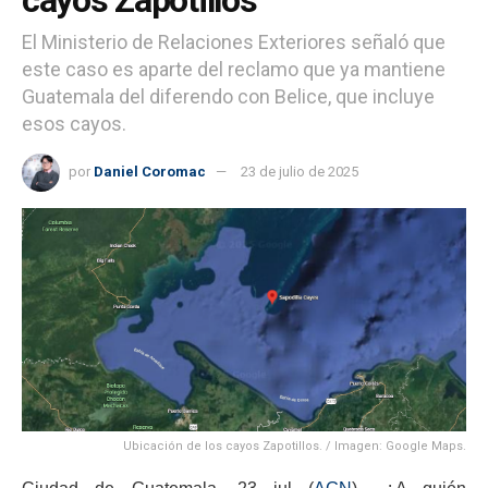
El Ministerio de Relaciones Exteriores señaló que
este caso es aparte del reclamo que ya mantiene
Guatemala del diferendo con Belice, que incluye
esos cayos.
por
Daniel Coromac
23 de julio de 2025
Ubicación de los cayos Zapotillos. / Imagen: Google Maps.