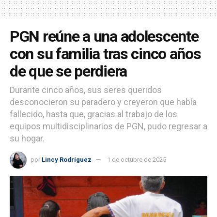
PGN reúne a una adolescente
con su familia tras cinco años
de que se perdiera
Durante cinco años, sus seres queridos
desconocieron su paradero y creyeron que había
fallecido, hasta que, gracias al trabajo de los
equipos multidisciplinarios de PGN, pudo regresar a
su hogar.
por
Lincy Rodríguez
1 de octubre de 2025