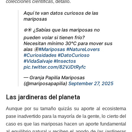
colecciones científicas
, detalló.
Aquí te van datos curiosos de las
mariposas
❄️☀️ ¿Sabías que las mariposas no
pueden volar si tienen frío?
Necesitan mínimo 30°C para mover sus
alas 🦋
#Mariposas
#NatureLovers
#Curiosidades
#DatoCurioso
#VidaSalvaje
#Insectos
pic.twitter.com/82VJDtRyfc
— Granja Papilia Mariposas
(@mariposapapilia)
September 27, 2025
Las jardineras del planeta
Aunque por su tamaño quizás su aporte al ecosistema
pase inadvertido para la mayoría de la gente, lo cierto del
caso es que las mariposas hacen un aporte fundamental
al equilibrio natural y reciben el apodo de
las jardineras