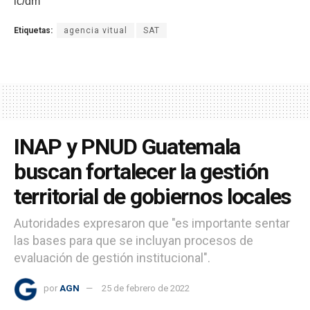
lc/dm
Etiquetas:
agencia vitual
SAT
INAP y PNUD Guatemala
buscan fortalecer la gestión
territorial de gobiernos locales
Autoridades expresaron que "es importante sentar
las bases para que se incluyan procesos de
evaluación de gestión institucional".
por
AGN
25 de febrero de 2022