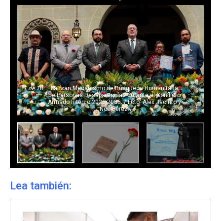
1
de 18
Lanzan Mecanismo de Búsqueda Humanitaria
de Personas Desaparecidas durante el Conflicto
Armado Interno 2026-2036. / Foto: Alex Jacinto y
-
+
Noé Pérez.
Lea también: