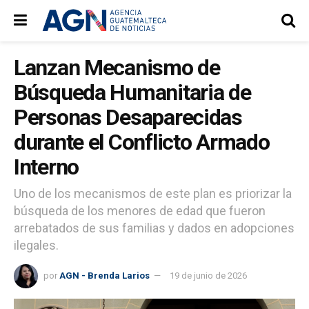
Lanzan Mecanismo de
Búsqueda Humanitaria de
Personas Desaparecidas
durante el Conflicto Armado
Interno
Uno de los mecanismos de este plan es priorizar la
búsqueda de los menores de edad que fueron
arrebatados de sus familias y dados en adopciones
ilegales.
por
AGN - Brenda Larios
19 de junio de 2026