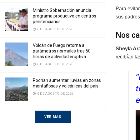
Para evitar
Ministro Gobernación anuncia
programa productivo en centros
sus padres
penitenciarios
6 DE AGOSTO DE 2026
Nos ca
Volcán de Fuego retorna a
Sheyla Ar
parámetros normales tras 50
recibían la
horas de actividad eruptiva
6 DE AGOSTO DE 2026
“
Podrían aumentar lluvias en zonas
montañosas y volcánicas del país
t
6 DE AGOSTO DE 2026
e
VER MÁS