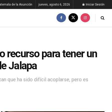
atemala de la Asunción
jueves, agosto 6, 2026
Iniciar Sesión
o recurso para tener un
de Jalapa
an que ha sido difícil acoplarse, pero es