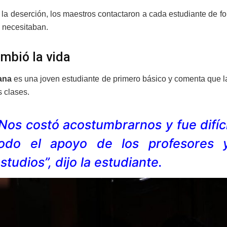
 la deserción, los maestros contactaron a cada estudiante de fo
 necesitaban.
mbió la vida
ana
es una joven estudiante de primero básico y comenta que 
s clases.
Nos costó acostumbrarnos y fue difí
odo el apoyo de los profesores y
studios”, dijo la estudiante.