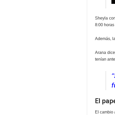
Sheyla com
8:00 horas
Además, la 
Arana dice
tenían ant
“
f
El pape
El cambio 