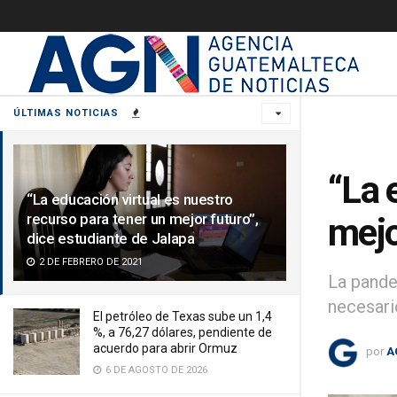
ÚLTIMAS NOTICIAS
“La 
“La educación virtual es nuestro
recurso para tener un mejor futuro”,
mejo
dice estudiante de Jalapa
2 DE FEBRERO DE 2021
La pande
necesari
El petróleo de Texas sube un 1,4
%, a 76,27 dólares, pendiente de
acuerdo para abrir Ormuz
por
A
6 DE AGOSTO DE 2026