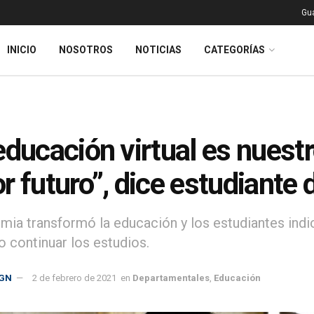
Gu
INICIO
NOSOTROS
NOTICIAS
CATEGORÍAS
educación virtual es nuestr
r futuro”, dice estudiante 
mia transformó la educación y los estudiantes indic
o continuar los estudios.
GN
2 de febrero de 2021
en
Departamentales
,
Educación