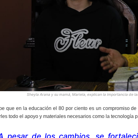
Sheyla Arana y su mamá, Mariela, explican la importancia de las
be que en la educación el 80 por ciento es un compromiso de l
rles todo el apoyo y materiales necesarios como la tecnología p
A pesar de los cambios, se fortaleci