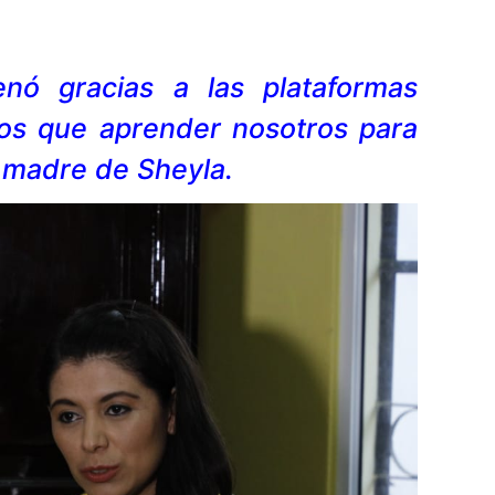
nó gracias a las plataformas
mos que aprender nosotros para
, madre de Sheyla.