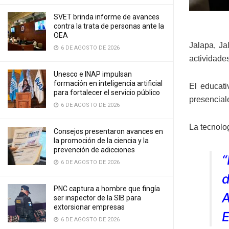
SVET brinda informe de avances
contra la trata de personas ante la
OEA
Jalapa, Ja
6 DE AGOSTO DE 2026
actividade
Unesco e INAP impulsan
formación en inteligencia artificial
El educati
para fortalecer el servicio público
presenciale
6 DE AGOSTO DE 2026
La tecnolog
Consejos presentaron avances en
la promoción de la ciencia y la
prevención de adicciones
6 DE AGOSTO DE 2026
d
PNC captura a hombre que fingía
A
ser inspector de la SIB para
extorsionar empresas
E
6 DE AGOSTO DE 2026