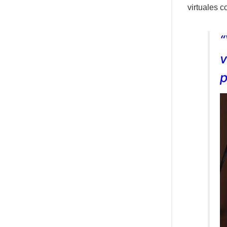
virtuales c
“
v
p