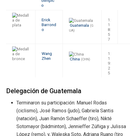
Erick
1:
Barrond
1
Guatemala
(G
o
8:
UA)
5
7
Wang
1:
Zhen
1
China
(CHN)
9:
2
5
Delegación de Guatemala
Terminaron su participación: Manuel Rodas
(ciclismo), José Ramos (judo), Gabriela Santis
(natación), Juan Ramón Schaeffer (tiro), Nikté
Sotomayor (bádminton), Jennieffer Zúñiga y Julissa
López (remo), y, Waleska Soto, Adriana Ruano (tiro