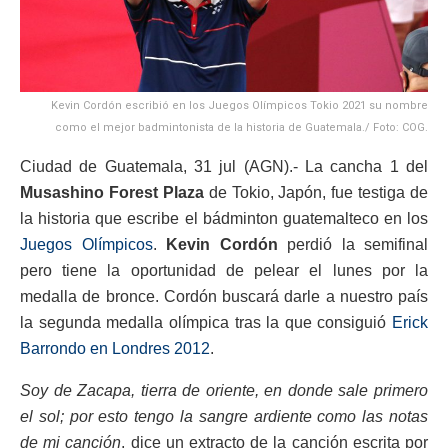
Kevin Cordón escribió en los Juegos Olímpicos Tokio 2021 su nombre
como el mejor badmintonista de la historia de Guatemala./ Foto: COG.
Ciudad de Guatemala, 31 jul (AGN).- La cancha 1 del
Musashino Forest Plaza
de Tokio, Japón, fue testiga de
la historia que escribe el bádminton guatemalteco en los
Juegos Olímpicos
.
Kevin Cordón
perdió la semifinal
pero tiene la oportunidad de pelear el lunes por la
medalla de bronce. Cordón buscará darle a nuestro país
la segunda medalla olímpica tras la que consiguió
Erick
Barrondo en Londres 2012
.
Soy de Zacapa, tierra de oriente, en donde sale primero
el sol; por esto tengo la sangre ardiente como las notas
de mi canción
, dice un extracto de la canción escrita por