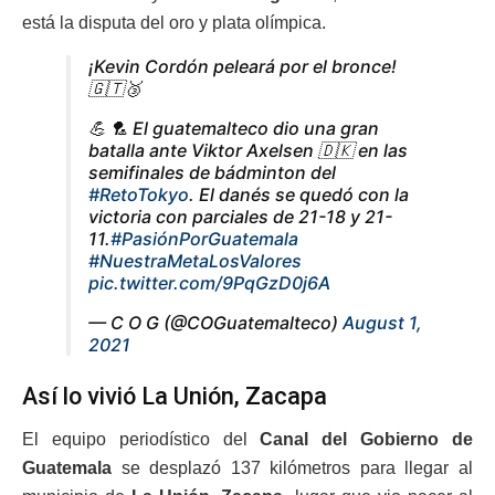
está la disputa del oro y plata olímpica.
¡Kevin Cordón peleará por el bronce!
🇬🇹🥉
💪 🏸 El guatemalteco dio una gran
batalla ante Viktor Axelsen 🇩🇰 en las
semifinales de bádminton del
#RetoTokyo
. El danés se quedó con la
victoria con parciales de 21-18 y 21-
11.
#PasiónPorGuatemala
#NuestraMetaLosValores
pic.twitter.com/9PqGzD0j6A
— C O G (@COGuatemalteco)
August 1,
2021
Así lo vivió La Unión, Zacapa
El equipo periodístico del
Canal del Gobierno de
Guatemala
se desplazó 137 kilómetros para llegar al