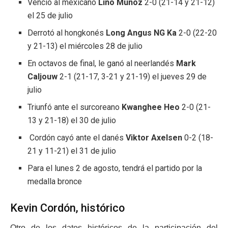
Venció al mexicano
Lino Muñoz
2-0 (21-14 y 21-12)
el 25 de julio
Derrotó al hongkonés
Long Angus NG Ka
2-0 (22-20
y 21-13) el miércoles 28 de julio
En octavos de final, le ganó al neerlandés
Mark
Caljouw
2-1 (21-17, 3-21 y 21-19) el jueves 29 de
julio
Triunfó ante el surcoreano
Kwanghee Heo
2-0 (21-
13 y 21-18) el 30 de julio
Cordón cayó ante el danés
Viktor Axelsen
0-2 (18-
21 y 11-21) el 31 de julio
Para el lunes 2 de agosto, tendrá el partido por la
medalla bronce
Kevin Cordón, histórico
Otro de los datos históricos de la participación del