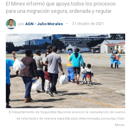
El Minex informó que apoya todos los procesos
para una migración segura, ordenada y regular.
por
AGN - Julio Morales
31 de julio de 2021
El Departamento de Seguridad Nacional anunció la reanudación de vuelos
de retornados de manera expedita para determinadas personas./foto:
Minex.