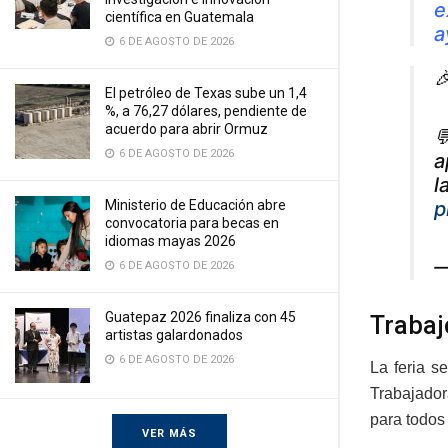
e
científica en Guatemala
a
6 DE AGOSTO DE 2026

El petróleo de Texas sube un 1,4
%, a 76,27 dólares, pendiente de
acuerdo para abrir Ormuz

6 DE AGOSTO DE 2026
a
l
p
Ministerio de Educación abre
convocatoria para becas en
idiomas mayas 2026
—
6 DE AGOSTO DE 2026
Guatepaz 2026 finaliza con 45
Trabaj
artistas galardonados
6 DE AGOSTO DE 2026
La feria s
Trabajador
para todos 
VER MÁS