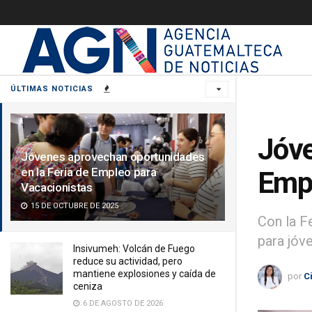
ÚLTIMAS NOTICIAS
Jóve
Jóvenes aprovechan oportunidades
en la Feria de Empleo para
Empl
Vacacionistas
15 DE OCTUBRE DE 2025
Con la F
para jóv
Insivumeh: Volcán de Fuego
reduce su actividad, pero
mantiene explosiones y caída de
por
C
ceniza
6 DE AGOSTO DE 2026