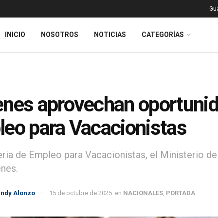
Gu
INICIO
NOSOTROS
NOTICIAS
CATEGORÍAS
nes aprovechan oportunida
eo para Vacacionistas
eria de Empleo para Vacacionistas, el Ministerio d
enes.
indy Alonzo
15 de octubre de 2025
en
NACIONALES
,
PORTADA