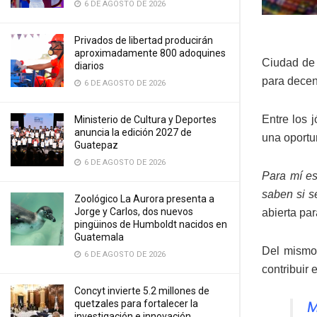
6 DE AGOSTO DE 2026
Privados de libertad producirán
aproximadamente 800 adoquines
Ciudad de 
diarios
para decen
6 DE AGOSTO DE 2026
Entre los 
Ministerio de Cultura y Deportes
anuncia la edición 2027 de
una oportun
Guatepaz
6 DE AGOSTO DE 2026
Para mí es
saben si s
Zoológico La Aurora presenta a
Jorge y Carlos, dos nuevos
abierta pa
pingüinos de Humboldt nacidos en
Guatemala
Del mismo 
6 DE AGOSTO DE 2026
contribuir
Concyt invierte 5.2 millones de
quetzales para fortalecer la
M
investigación e innovación