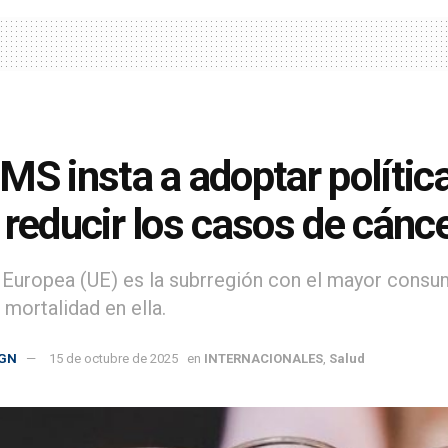
MS insta a adoptar política
 reducir los casos de cánc
 Europea (UE) es la subrregión con el mayor consumo
 mortalidad en ella.
GN
15 de octubre de 2025
en
INTERNACIONALES
,
Salud