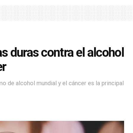
s duras contra el alcohol
er
 de alcohol mundial y el cáncer es la principal