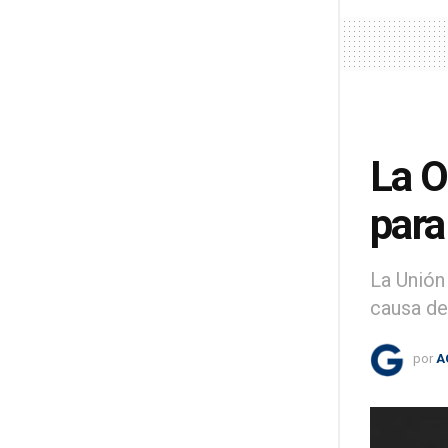
La O
para
La Unión
causa de
por
A