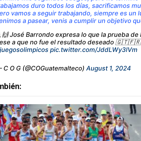
rabajamos duro todos los días, sacrificamos m
ero vamos a seguir trabajando, siempre es un l
enimos a pasear, venis a cumplir un objetivo 
🙌 José Barrondo expresa lo que la prueba d
ese a que no fue el resultado deseado 🇬🇹🇫🇷
juegosolimpicos
pic.twitter.com/JddLWy3lVm
 C O G (@COGuatemalteco)
August 1, 2024
mbién: