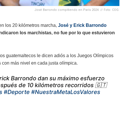
José Barrondo compitiendo en París 2024. // Foto: COG.
en los 20 kilómetros marcha,
José y Erick Barrondo
ndicaron los marchistas, no fue por lo que estuvieron
los guatemaltecos le dicen adiós a los Juegos Olímpicos
 con más nivel en cada justa olímpica.
Erick Barrondo dan su máximo esfuerzo
spués de 10 kilómetros recorridos 🇬🇹
s
#Deporte
#NuestraMetaLosValores