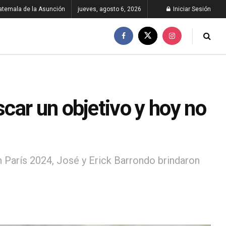
atemala de la Asunción
jueves, agosto 6, 2026
Iniciar Sesión
car un objetivo y hoy no
 París 2024, José y Erick Barrondo brindaron