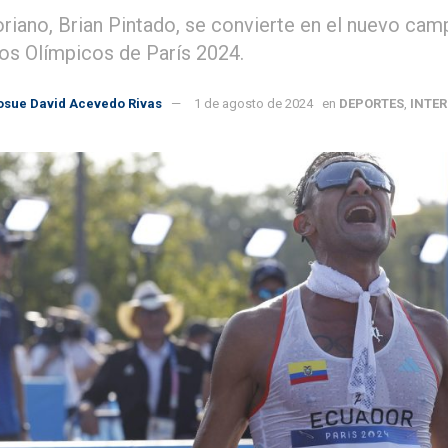
oriano, Brian Pintado, se convierte en el nuevo ca
os Olímpicos de París 2024.
osue David Acevedo Rivas
1 de agosto de 2024
en
DEPORTES
,
INTE