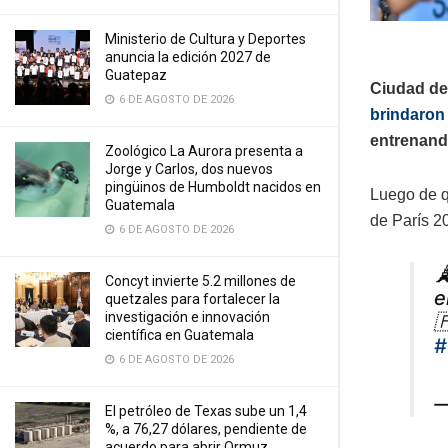
Ministerio de Cultura y Deportes
anuncia la edición 2027 de
Guatepaz
Ciudad de
6 DE AGOSTO DE 2026
brindaron
entrenand
Zoológico La Aurora presenta a
Jorge y Carlos, dos nuevos
pingüinos de Humboldt nacidos en
Luego de q
Guatemala
de París 2
6 DE AGOSTO DE 2026

Concyt invierte 5.2 millones de
e
quetzales para fortalecer la
investigación e innovación

científica en Guatemala
#
6 DE AGOSTO DE 2026
—
El petróleo de Texas sube un 1,4
%, a 76,27 dólares, pendiente de
acuerdo para abrir Ormuz