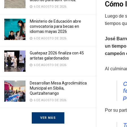
Cómo l
6 DE AGOSTO DE 2026
Luego de s
Ministerio de Educación abre
tiempos qu
convocatoria para becas en
idiomas mayas 2026
José Barro
6 DE AGOSTO DE 2026
un tiempo
Guatepaz 2026 finaliza con 45
campeón o
artistas galardonados
6 DE AGOSTO DE 2026
Al culmina
C
Desarrollan Mesa Agroclimática
Municipal en Sibilia,
f
Quetzaltenango
p
6 DE AGOSTO DE 2026
Por su par
VER MÁS
T