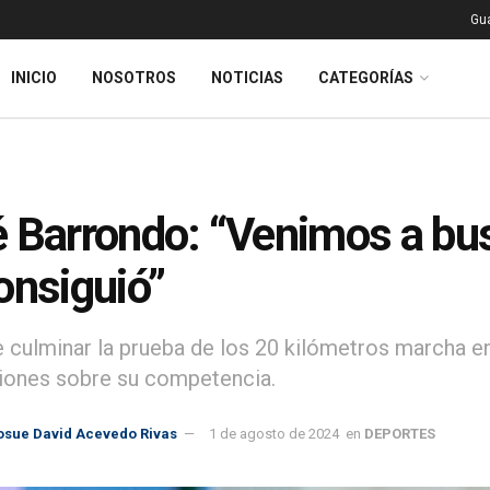
Gu
INICIO
NOSOTROS
NOTICIAS
CATEGORÍAS
 Barrondo: “Venimos a bus
onsiguió”
 culminar la prueba de los 20 kilómetros marcha en
iones sobre su competencia.
osue David Acevedo Rivas
1 de agosto de 2024
en
DEPORTES