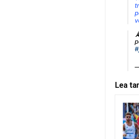
t
p
v

p
#
—
Lea ta