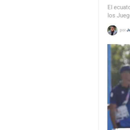
El ecuat
los Jueg
por
J