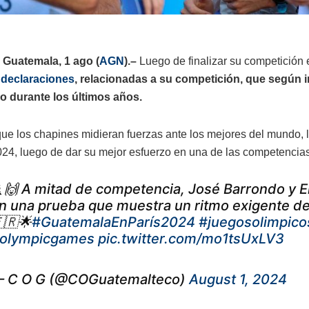
 Guatemala, 1 ago (
AGN
).–
Luego de finalizar su competición 
 declaraciones
, relacionadas a su competición, que según i
o durante los últimos años.
ue los chapines midieran fuerzas ante los mejores del mundo, 
024, luego de dar su mejor esfuerzo en una de las competencias
🙌 A mitad de competencia, José Barrondo y 
n una prueba que muestra un ritmo exigente de
🇷🌟
#GuatemalaEnParís2024
#juegosolimpico
olympicgames
pic.twitter.com/mo1tsUxLV3
 C O G (@COGuatemalteco)
August 1, 2024