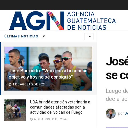
ÚLTIMAS NOTICIAS
José
José Barrondo: “Venimos a buscar un
se c
objetivo y hoy no se consiguió”
1 DE AGOSTO DE 2024
Luego de
declarac
UBA brindó atención veterinaria a
comunidades afectadas por la
actividad del volcán de Fuego
por
J
6 DE AGOSTO DE 2026