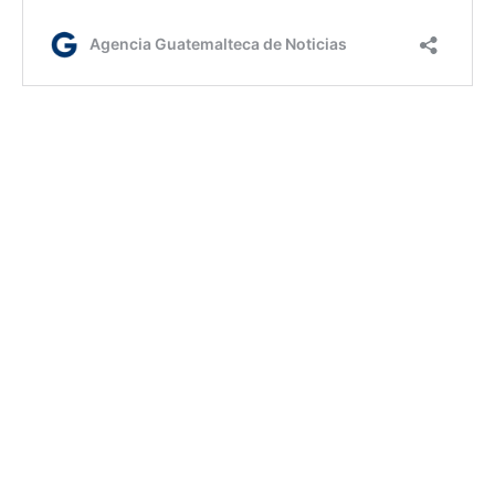
lr/rm
Etiquetas:
comisión de postulación
elección de fiscal general
MP
AGN.GT - 2021