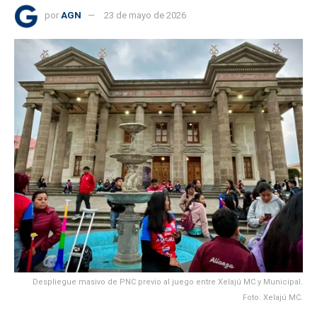
por
AGN
23 de mayo de 2026
Despliegue masivo de PNC previo al juego entre Xelajú MC y Municipal.
Foto: Xelajú MC.