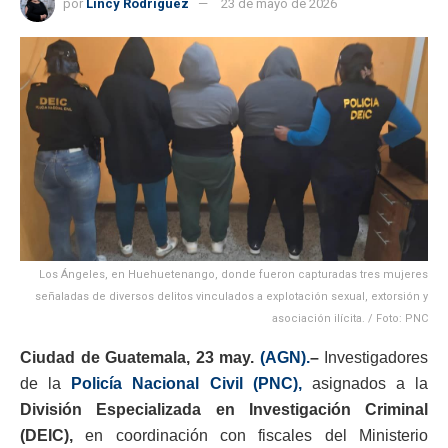
por
Lincy Rodríguez
23 de mayo de 2026
Los Ángeles, en Huehuetenango, donde fueron capturadas tres mujeres
señaladas de diversos delitos vinculados a explotación sexual, extorsión y
asociación ilícita. / Foto: PNC
Ciudad de Guatemala, 23 may.
(AGN).
–
Investigadores
de la
Policía Nacional Civil (PNC),
asignados a la
División Especializada en Investigación Criminal
(DEIC),
en coordinación con fiscales del Ministerio