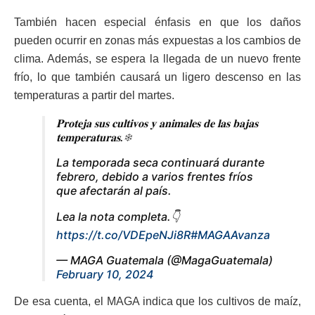
También hacen especial énfasis en que los daños
pueden ocurrir en zonas más expuestas a los cambios de
clima. Además, se espera la llegada de un nuevo frente
frío, lo que también causará un ligero descenso en las
temperaturas a partir del martes.
𝐏𝐫𝐨𝐭𝐞𝐣𝐚 𝐬𝐮𝐬 𝐜𝐮𝐥𝐭𝐢𝐯𝐨𝐬 𝐲 𝐚𝐧𝐢𝐦𝐚𝐥𝐞𝐬 𝐝𝐞 𝐥𝐚𝐬 𝐛𝐚𝐣𝐚𝐬
𝐭𝐞𝐦𝐩𝐞𝐫𝐚𝐭𝐮𝐫𝐚𝐬.❄
La temporada seca continuará durante
febrero, debido a varios frentes fríos
que afectarán al país.
Lea la nota completa.👇
https://t.co/VDEpeNJi8R
#MAGAAvanza
— MAGA Guatemala (@MagaGuatemala)
February 10, 2024
De esa cuenta, el MAGA indica que los cultivos de maíz,