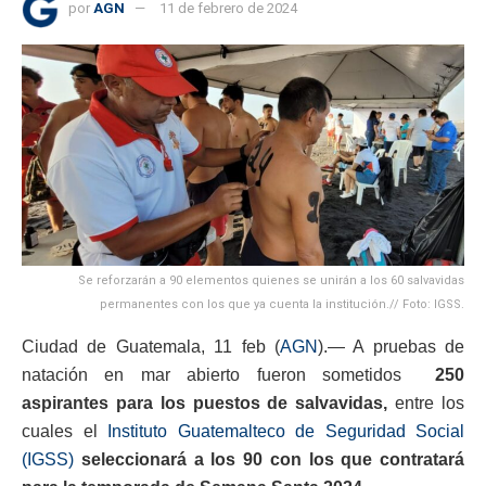
por
AGN
11 de febrero de 2024
Se reforzarán a 90 elementos quienes se unirán a los 60 salvavidas
permanentes con los que ya cuenta la institución.// Foto: IGSS.
Ciudad de Guatemala, 11 feb (
AGN
).— A pruebas de
natación en mar abierto fueron sometidos
250
aspirantes para los puestos de salvavidas,
entre los
cuales el
Instituto Guatemalteco de Seguridad Social
(IGSS)
seleccionará a los 90 con los que contratará