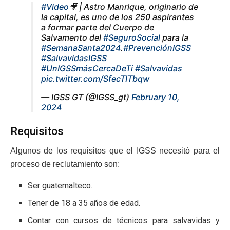
#Video
🎥 | Astro Manrique, originario de
la capital, es uno de los 250 aspirantes
a formar parte del Cuerpo de
Salvamento del
#SeguroSocial
para la
#SemanaSanta2024
.
#PrevenciónIGSS
#SalvavidasIGSS
#UnIGSSmásCercaDeTi
#Salvavidas
pic.twitter.com/SfecTITbqw
— IGSS GT (@IGSS_gt)
February 10,
2024
Requisitos
Algunos de los requisitos que el IGSS necesitó para el
proceso de reclutamiento son:
Ser guatemalteco.
Tener de 18 a 35 años de edad.
Contar con cursos de técnicos para salvavidas y