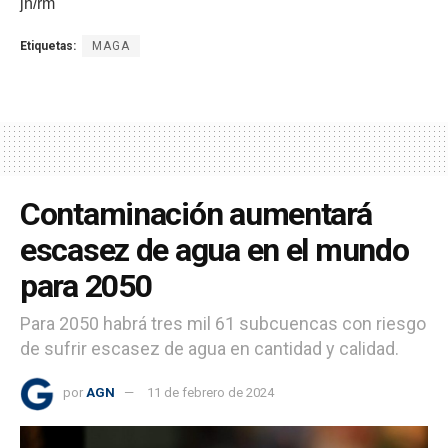
jh/rm
Etiquetas:
MAGA
Contaminación aumentará
escasez de agua en el mundo
para 2050
Para 2050 habrá tres mil 61 subcuencas con riesgo
de sufrir escasez de agua en cantidad y calidad.
por
AGN
11 de febrero de 2024