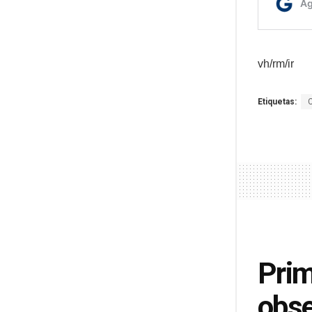
vh/rm/ir
Etiquetas:
Prim
obse