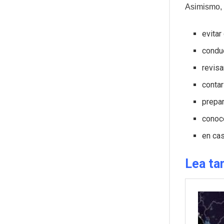
Asimismo, 
evitar
condu
revisa
contar
prepa
conoce
en ca
Lea ta