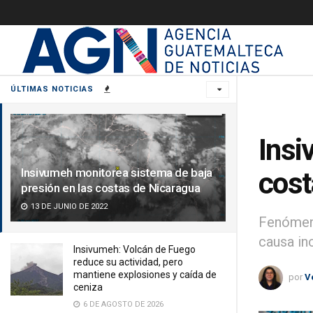
ÚLTIMAS NOTICIAS
Insi
Insivumeh monitorea sistema de baja
cost
presión en las costas de Nicaragua
13 DE JUNIO DE 2022
Fenómeno
causa in
Insivumeh: Volcán de Fuego
reduce su actividad, pero
mantiene explosiones y caída de
por
V
ceniza
6 DE AGOSTO DE 2026