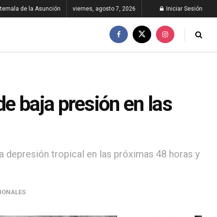
temala de la Asunción
viernes, agosto 7, 2026
Iniciar Sesión
e baja presión en las
 depresión tropical en las próximas 48 horas y
IONALES