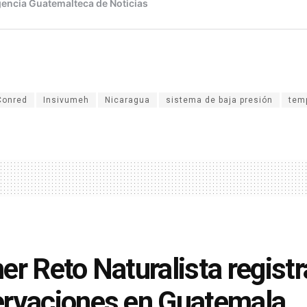
Conred
Insivumeh
Nicaragua
sistema de baja presión
tem
er Reto Naturalista regist
rvaciones en Guatemala