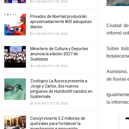
6 DE AGOSTO DE 2026
Privados de libertad producirán
aproximadamente 800 adoquines
Ciudad de
diarios
informó so
6 DE AGOSTO DE 2026
Sobre tod
Ministerio de Cultura y Deportes
anuncia la edición 2027 de
fortalecers
Guatepaz
6 DE AGOSTO DE 2026
Asimismo, 
de lluvias 
Zoológico La Aurora presenta a
Jorge y Carlos, dos nuevos
pingüinos de Humboldt nacidos en
Igualmente,
Guatemala
la informac
6 DE AGOSTO DE 2026
➡
Concyt invierte 5.2 millones de
quetzales para fortalecer la
investigación e innovación