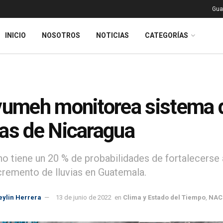
Gua
INICIO
NOSOTROS
NOTICIAS
CATEGORÍAS
vumeh monitorea sistema d
as de Nicaragua
 tiene un 20 % de probabilidades de fortalecerse a
cremento de lluvias en Guatemala.
eylin Herrera
13 de junio de 2022
en
Clima y Estado del Tiempo
,
NAC