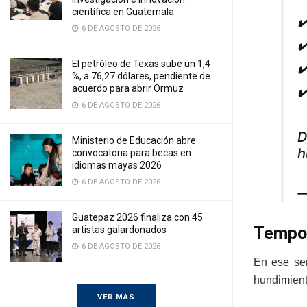
científica en Guatemala
✔
6 DE AGOSTO DE 2026
✔
El petróleo de Texas sube un 1,4
✔
%, a 76,27 dólares, pendiente de
✔
acuerdo para abrir Ormuz
6 DE AGOSTO DE 2026
D
Ministerio de Educación abre
h
convocatoria para becas en
idiomas mayas 2026
6 DE AGOSTO DE 2026
—
Guatepaz 2026 finaliza con 45
Tempor
artistas galardonados
6 DE AGOSTO DE 2026
En ese sen
hundimiento
VER MÁS