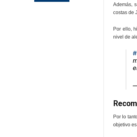
Además, se
costas de 
Por ello, 
nivel de al
#
m
e
—
Recom
Por lo tan
objetivo e