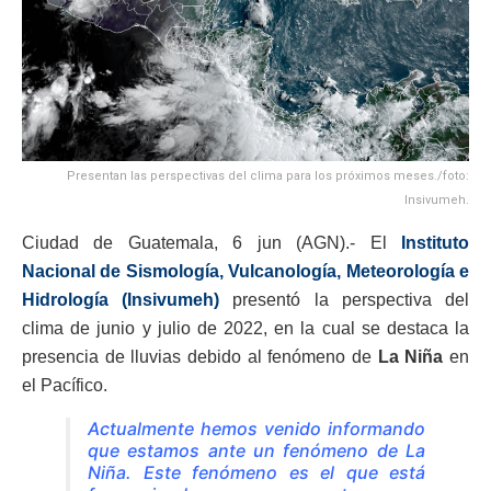
Presentan las perspectivas del clima para los próximos meses./foto:
Insivumeh.
Ciudad de Guatemala, 6 jun (AGN).- El
Instituto
Nacional de Sismología, Vulcanología, Meteorología e
Hidrología
(Insivumeh)
presentó la perspectiva del
clima de junio y julio de 2022, en la cual se destaca la
presencia de lluvias debido al fenómeno de
La Niña
en
el Pacífico.
Actualmente hemos venido informando
que estamos ante un fenómeno de La
Niña. Este fenómeno es el que está