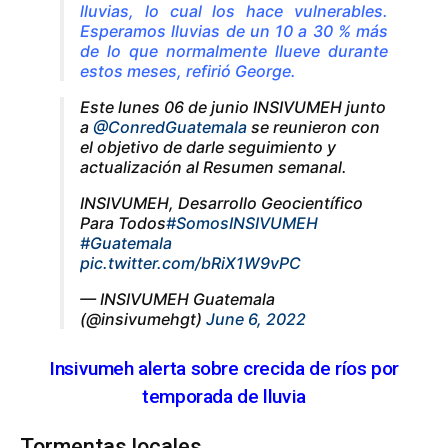
lluvias, lo cual los hace vulnerables.
Esperamos lluvias de un 10 a 30 % más
de lo que normalmente llueve durante
estos meses, refirió George.
Este lunes 06 de junio INSIVUMEH junto
a
@ConredGuatemala
se reunieron con
el objetivo de darle seguimiento y
actualización al Resumen semanal.
INSIVUMEH, Desarrollo Geocientífico
Para Todos
#SomosINSIVUMEH
#Guatemala
pic.twitter.com/bRiX1W9vPC
— INSIVUMEH Guatemala
(@insivumehgt)
June 6, 2022
Insivumeh alerta sobre crecida de ríos por
temporada de lluvia
Tormentas locales