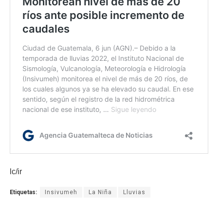
lc/ir
Etiquetas:
Insivumeh
La Niña
Lluvias