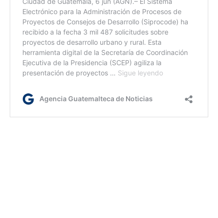
gr / ir
Etiquetas:
Cumbre de las Américas
Presidente Alejandro Giammattei