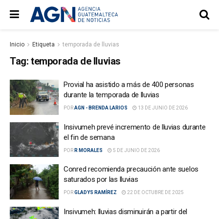
Inicio
Etiqueta
temporada de lluvias
Tag:
temporada de lluvias
Provial ha asistido a más de 400 personas
durante la temporada de lluvias
POR
AGN - BRENDA LARIOS
13 DE JUNIO DE 2026
Insivumeh prevé incremento de lluvias durante
el fin de semana
POR
R MORALES
5 DE JUNIO DE 2026
Conred recomienda precaución ante suelos
saturados por las lluvias
POR
GLADYS RAMÍREZ
22 DE OCTUBRE DE 2025
Insivumeh: lluvias disminuirán a partir del