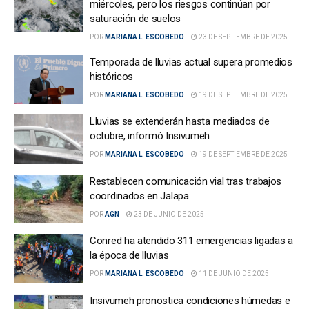
miércoles, pero los riesgos continúan por
saturación de suelos
POR
MARIANA L. ESCOBEDO
23 DE SEPTIEMBRE DE 2025
Temporada de lluvias actual supera promedios
históricos
POR
MARIANA L. ESCOBEDO
19 DE SEPTIEMBRE DE 2025
Lluvias se extenderán hasta mediados de
octubre, informó Insivumeh
POR
MARIANA L. ESCOBEDO
19 DE SEPTIEMBRE DE 2025
Restablecen comunicación vial tras trabajos
coordinados en Jalapa
POR
AGN
23 DE JUNIO DE 2025
Conred ha atendido 311 emergencias ligadas a
la época de lluvias
POR
MARIANA L. ESCOBEDO
11 DE JUNIO DE 2025
Insivumeh pronostica condiciones húmedas e