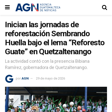
Inician las jornadas de
reforestación Sembrando
Huella bajo el lema “Reforesto
Guate” en Quetzaltenango
La actividad contó con la presencia Bibiana
Ramírez, gobernadora de Quetzaltenango.
por
AGN
29 de mayo de 2026