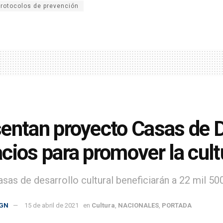
protocolos de prevención
entan proyecto Casas de De
cios para promover la cul
asas de desarrollo cultural beneficiarán a 22 mil 50
GN
15 de abril de 2021
en
Cultura
,
NACIONALES
,
PORTADA