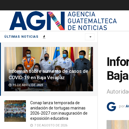
ÚLTIMAS NOTICIAS
Info
Informan sobre aumento de casos de
Baja
COVID-19 en Baja Verapaz
15 DE ABRIL DE 2021
Autorida
Conap lanza temporada de
por
A
anidación de tortugas marinas
2026-2027 con inauguración de
exposición educativa
7 DE AGOSTO DE 2026