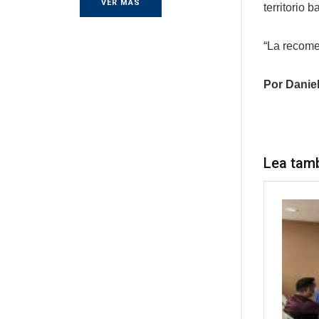
VER MÁS
territorio 
“La recome
Por Danie
Lea tam