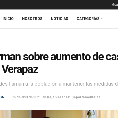
Gua
INICIO
NOSOTROS
NOTICIAS
CATEGORÍAS
rman sobre aumento de c
 Verapaz
des llaman a la población a mantener las medidas 
GN
15 de abril de 2021
en
Baja Verapaz
,
Departamentales