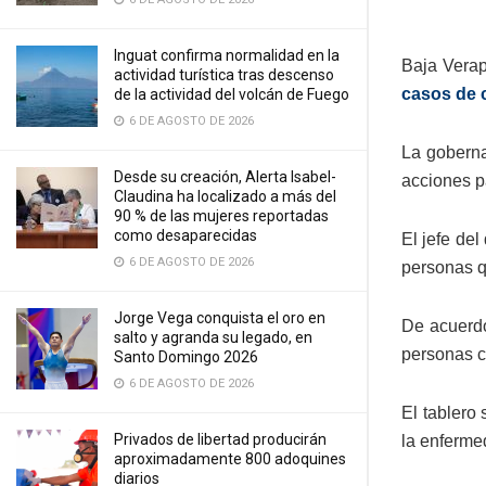
Inguat confirma normalidad en la
Baja Verap
actividad turística tras descenso
casos de 
de la actividad del volcán de Fuego
6 DE AGOSTO DE 2026
La goberna
Desde su creación, Alerta Isabel-
acciones p
Claudina ha localizado a más del
90 % de las mujeres reportadas
como desaparecidas
El jefe del
6 DE AGOSTO DE 2026
personas qu
Jorge Vega conquista el oro en
De acuerd
salto y agranda su legado, en
personas c
Santo Domingo 2026
6 DE AGOSTO DE 2026
El tablero
Privados de libertad producirán
la enferme
aproximadamente 800 adoquines
diarios