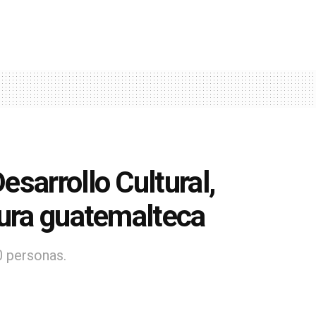
sarrollo Cultural,
tura guatemalteca
0 personas.