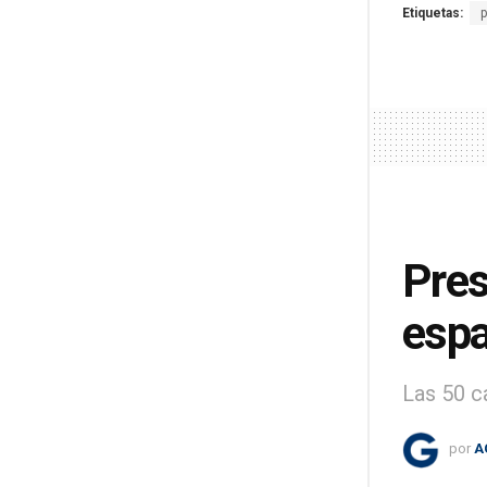
Etiquetas:
Pres
espa
Las 50 c
por
A