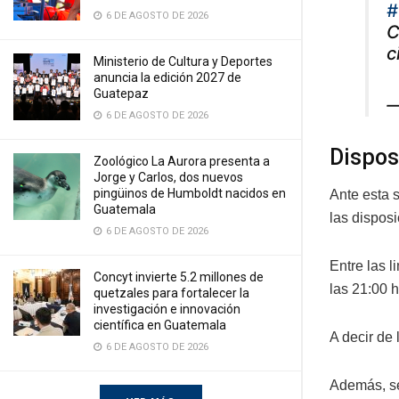
#
6 DE AGOSTO DE 2026
C
c
Ministerio de Cultura y Deportes
anuncia la edición 2027 de
Guatepaz
—
6 DE AGOSTO DE 2026
Dispos
Zoológico La Aurora presenta a
Jorge y Carlos, dos nuevos
pingüinos de Humboldt nacidos en
Ante esta 
Guatemala
las disposi
6 DE AGOSTO DE 2026
Entre las l
Concyt invierte 5.2 millones de
las 21:00 h
quetzales para fortalecer la
investigación e innovación
científica en Guatemala
A decir de 
6 DE AGOSTO DE 2026
Además, se