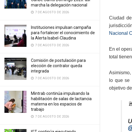
marcha la delegación nacional
7 DE AGOSTO DE 2026
Ciudad de 
jurisdicci
Instituciones impulsan campaña
para fortalecer el conocimiento de
Nacional C
la Alerta Isabel-Claudina
7 DE AGOSTO DE 2026
En el oper
total tien
Comisión de postulación para
elección de contralor queda
integrada
Asimismo, 
7 DE AGOSTO DE 2026
lo que se 
objetivo de
Mintrab continúa impulsando la
habilitación de salas de lactancia

materna en los espacios de
trabajo
7 DE AGOSTO DE 2026
U
@
IGT continúa ejecutando