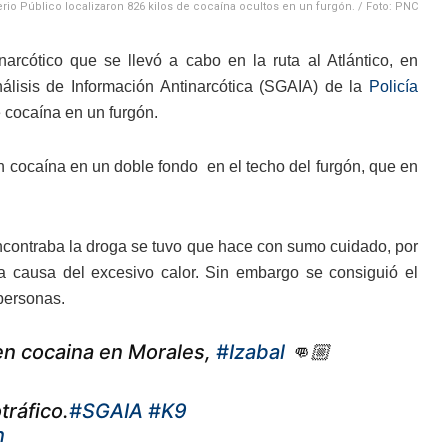
terio Público localizaron 826 kilos de cocaína ocultos en un furgón. / Foto: PNC
rcótico que se llevó a cabo en la ruta al Atlántico, en
álisis de Información Antinarcótica (SGAIA) de la
Policía
 cocaína en un furgón.
on cocaína en un doble fondo en el techo del furgón, que en
encontraba la droga se tuvo que hace con sumo cuidado, por
 a causa del excesivo calor. Sin embargo se consiguió el
 personas.
en cocaina en Morales,
#Izabal
👊🏼
tráfico.
#SGAIA
#K9
n