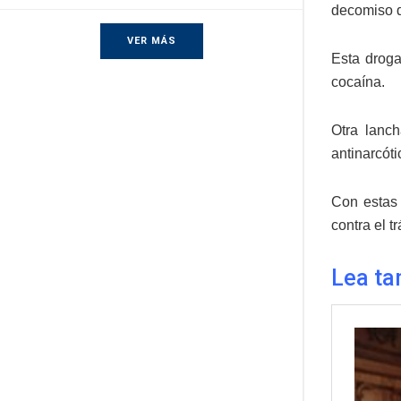
decomiso d
VER MÁS
Esta droga
cocaína.
Otra lanc
antinarcót
Con estas 
contra el t
Lea ta