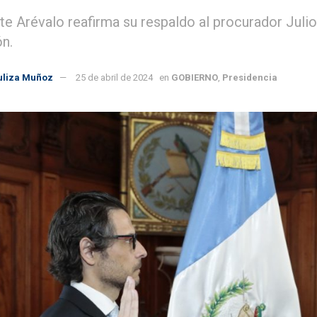
te Arévalo reafirma su respaldo al procurador Julio 
ón.
uliza Muñoz
25 de abril de 2024
en
GOBIERNO
,
Presidencia