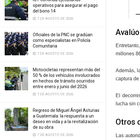
operativos para asegurar el pago
del bono 14
—
7 DE AGOSTO DE 2026
Avalúo
Oficiales de la PNC se gradúan
como especialistas en Policía
Entretanto
Comunitaria
millones 8
7 DE AGOSTO DE 2026
Motocicletas representan más del
Además, la
50 % de los vehículos involucrados
captura de
en hechos de tránsito ocurridos
entre enero y junio del 2026
7 DE AGOSTO DE 2026
El decomis
lucha sin c
Regreso de Miguel Ángel Asturias
a Guatemala: la respuesta a un
Otros 
deseo en vida y a la revitalización
de su obra
Las autori
7 DE AGOSTO DE 2026