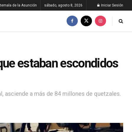
temala de la Asunción
sábado, agosto 8, 2026
Iniciar Sesión
 que estaban escondidos
l, asciende a más de 84 millones de quetzales.