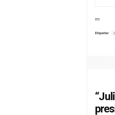
rm
Etiquetas:
“Jul
pres