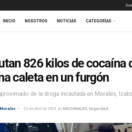
Gua
INICIO
NOSOTROS
NOTICIAS
CATEGORÍAS
utan 826 kilos de cocaína
na caleta en un furgón
 aproximado de la droga incautada en Morales, Izaba
 Morales
25 de abril de 2024
en
NACIONALES
,
Seguridad