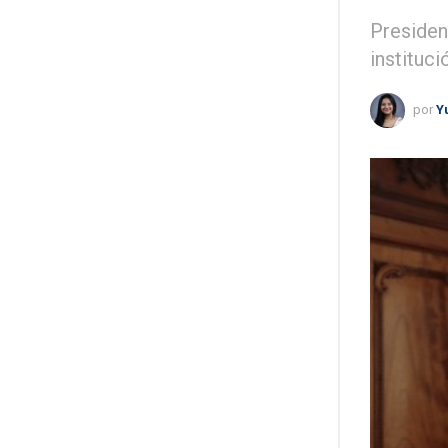
Presiden
instituci
por
Y