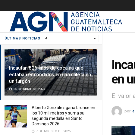
ÚLTIMAS NOTICIAS
Inca
Incautan 826 kilos de cocaína que
estaban escondidos en una caleta en
en u
un furgón
25 DE ABRIL DE 2024
El valor
Alberto González gana bronce en
por
R
los 10 mil metros y suma su
segunda medalla en Santo
Domingo 2026
7 DE AGOSTO DE 2026