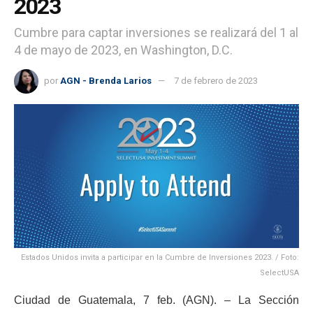
2023
Cumbre para captar inversiones se realizará del 1 al
4 de mayo de 2023, en Washington, D.C.
por
AGN - Brenda Larios
7 de febrero de 2023
Estados Unidos invita a participar en la Cumbre de Inversiones 2023. / Foto:
SelectUSA
Ciudad de Guatemala, 7 feb. (AGN). – La Sección